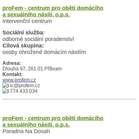
proFem - centrum pro oběti domácího
a sexuálního násilí, o.p.s.
Intervenční centrum
Sociální služba:
odborné sociální poradenství
Cílová skupina:
osoby ohrožené domácím násilím
Adresa:
Dlouhá 97, 261 01 Příbram
Kontakt:
www.profem.cz
ic@profem.cz
774 433 034
proFem - centrum pro oběti domácího
a sexuálního násilí, o.p.s.
Poradna Na Dosah