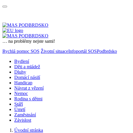
… na problémy nejste sami!
Rychlá pomoc SOS
Životní situace
Infoportál SOSPodbrdsko
Bydlení
Děti a mládež
Dluhy
Domácí násilí
Handicap
Návrat z vězení
Nemoc
Rodina s dětmi
Stáří
Úmrtí
Zaměstnání
Závislost
Úvodní stránka