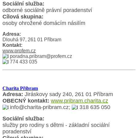
Sociální služba:
odborné sociálně právní poradenství
Cílová skupina:
osoby ohrožené domácím násilím
Adresa:
Dlouhá 97, 261 01 Příbram
Kontakt:
www.profem.cz
poradna.pribram@profem.cz
774 433 035
Charita Příbram
Adresa:
Jiráskovy sady 240, 261 01 Příbram
OBECNÝ kontakt:
www.pribram.charita.cz
info@charita-pribram.cz;
318 635 050
Sociální služba:
služby pro rodiny s dětmi - základní sociální
poradenství
Cílová skupina: