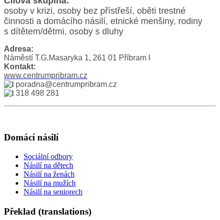
Cílová skupina:
osoby v krizi, osoby bez přístřeší, oběti trestné
činnosti a domácího násilí, etnické menšiny, rodiny
s dítětem/dětmi, osoby s dluhy
Adresa:
Náměstí T.G.Masaryka 1, 261 01 Příbram I
Kontakt:
www.centrumpribram.cz
poradna@centrumpribram.cz
318 498 281
Domácí násilí
Sociální odbory
Násilí na dětech
Násilí na ženách
Násilí na mužích
Násilí na seniorech
Překlad (translations)