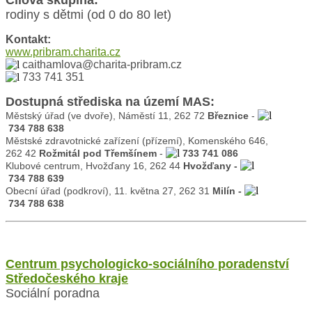
rodiny s dětmi (od 0 do 80 let)
Kontakt:
www.pribram.charita.cz
caithamlova@charita-pribram.cz
733 741 351
Dostupná střediska na území MAS:
Městský úřad (ve dvoře), Náměstí 11, 262 72
Březnice
-
734 788 638
Městské zdravotnické zařízení (přízemí), Komenského 646,
262 42
Rožmitál pod Třemšínem
-
733 741 086
Klubové centrum, Hvožďany 16, 262 44
Hvožďany -
734 788 639
Obecní úřad (podkroví), 11. května 27, 262 31
Milín -
734 788 638
Centrum psychologicko-sociálního poradenství
Středočeského kraje
Sociální poradna