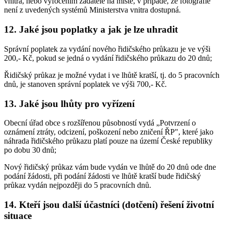
vnitra, nebo vyfocením žadatele na místě, v případě, že fotografie
není z uvedených systémů Ministerstva vnitra dostupná.
12. Jaké jsou poplatky a jak je lze uhradit
Správní poplatek za vydání nového řidičského průkazu je ve výši
200,- Kč, pokud se jedná o vydání řidičského průkazu do 20 dnů;
Řidičský průkaz je možné vydat i ve lhůtě kratší, tj. do 5 pracovních
dnů, je stanoven správní poplatek ve výši 700,- Kč.
13. Jaké jsou lhůty pro vyřízení
Obecní úřad obce s rozšířenou působností vydá „Potvrzení o
oznámení ztráty, odcizení, poškození nebo zničení ŘP", které jako
náhrada řidičského průkazu platí pouze na území České republiky
po dobu 30 dnů;
Nový řidičský průkaz vám bude vydán ve lhůtě do 20 dnů ode dne
podání žádosti, při podání žádosti ve lhůtě kratší bude řidičský
průkaz vydán nejpozději do 5 pracovních dnů.
14. Kteří jsou další účastníci (dotčení) řešení životní
situace