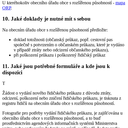
U kteréhokoliv obecního úřadu obce s rozšířenou působností -
mapa
ORP
.
10. Jaké doklady je nutné mít s sebou
Na obecním úřadu obce s rozšířenou působností předložte:
doklad totožnosti (občanský průkaz, popř. cestovní pas
společně s potvrzením o občanském průkazu, které je vydáno
v případě ztráty nebo odcizení občanského průkazu),
při poškození průkazu i poškozený řidičský průkaz
11. Jaké jsou potřebné formuláře a kde jsou k
dispozici
T
Žádost o vydání nového řidičského průkazu z důvodu ztráty,
odcizení, poškození nebo zničení řidičského průkazu, je tisknuta z
registru řidičů na obecním úřadu obce s rozšířenou působností.
Fotografie pro potřeby vydání řidičského průkazu, je zajišťována u
obecního úřadu obce s rozšířenou působností, a to buď
prostřednictvím agendových informačních systémů Ministerstva