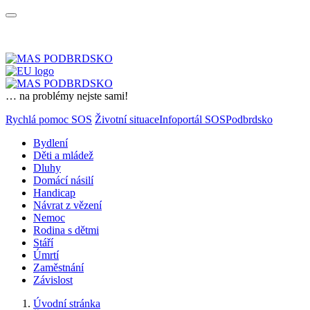
… na problémy nejste sami!
Rychlá pomoc SOS
Životní situace
Infoportál SOSPodbrdsko
Bydlení
Děti a mládež
Dluhy
Domácí násilí
Handicap
Návrat z vězení
Nemoc
Rodina s dětmi
Stáří
Úmrtí
Zaměstnání
Závislost
Úvodní stránka