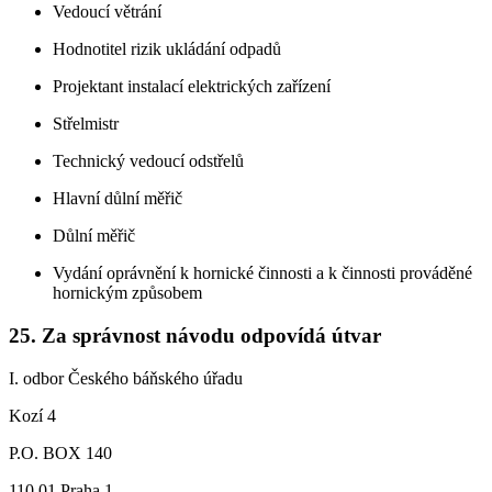
Vedoucí větrání
Hodnotitel rizik ukládání odpadů
Projektant instalací elektrických zařízení
Střelmistr
Technický vedoucí odstřelů
Hlavní důlní měřič
Důlní měřič
Vydání oprávnění k hornické činnosti a k činnosti prováděné
hornickým způsobem
25. Za správnost návodu odpovídá útvar
I. odbor Českého báňského úřadu
Kozí 4
P.O. BOX 140
110 01 Praha 1