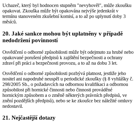
Uchazeč, který byl hodnocen stupněm "nevyhověl", může zkoušku
opakovat. Zkouška může být opakována nejvýše jedenkrát v
termínu stanoveném zkušební komisí, a to až po uplynutí doby 3
měsíců.
20. Jaké sankce mohou být uplatněny v případě
nedodržení povinností
Osvědčení o odborné způsobilosti může být odejmuto za hrubé nebo
opakované porušení předpisů k zajištění bezpečnosti a ochrany
zdraví při práci a bezpečnosti provozu, a to až na dobu 3 let.
Osvědčení o odborné způsobilosti pozbývá platnost, jestliže jeho
nositel ani napodruhé neuspěl u periodické zkoušky (§ 8 vyhlášky č.
298/2005 Sb., o požadavcích na odbornou kvalifikaci a odbornou
způsobilost při hornické činnosti nebo činnosti prováděné
hornickým způsobem a o změně některých právních předpisů, ve
znění pozdějších předpisů), nebo se ke zkoušce bez náležité omluvy
nedostavil.
21. Nejčastější dotazy