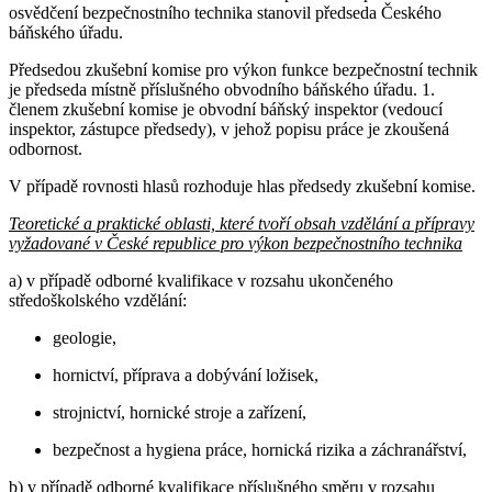
osvědčení bezpečnostního technika stanovil předseda Českého
báňského úřadu.
Předsedou zkušební komise pro výkon funkce bezpečnostní technik
je předseda místně příslušného obvodního báňského úřadu. 1.
členem zkušební komise je obvodní báňský inspektor (vedoucí
inspektor, zástupce předsedy), v jehož popisu práce je zkoušená
odbornost.
V případě rovnosti hlasů rozhoduje hlas předsedy zkušební komise.
Teoretické a praktické oblasti, které tvoří obsah vzdělání a přípravy
vyžadované v České republice pro výkon bezpečnostního technika
a) v případě odborné kvalifikace v rozsahu ukončeného
středoškolského vzdělání:
geologie,
hornictví, příprava a dobývání ložisek,
strojnictví, hornické stroje a zařízení,
bezpečnost a hygiena práce, hornická rizika a záchranářství,
b) v případě odborné kvalifikace příslušného směru v rozsahu