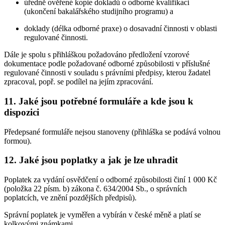
úředně ověřené kopie dokladů o odborné kvalifikaci
(ukončení bakalářského studijního programu) a
doklady (délka odborné praxe) o dosavadní činnosti v oblasti
regulované činnosti.
Dále je spolu s přihláškou požadováno předložení vzorové
dokumentace podle požadované odborné způsobilosti v příslušné
regulované činnosti v souladu s právními předpisy, kterou žadatel
zpracoval, popř. se podílel na jejím zpracování.
11. Jaké jsou potřebné formuláře a kde jsou k
dispozici
Předepsané formuláře nejsou stanoveny (přihláška se podává volnou
formou).
12. Jaké jsou poplatky a jak je lze uhradit
Poplatek za vydání osvědčení o odborné způsobilosti činí 1 000 Kč
(položka 22 písm. b) zákona č. 634/2004 Sb., o správních
poplatcích, ve znění pozdějších předpisů).
Správní poplatek je vyměřen a vybírán v české měně a platí se
kolkovými známkami.