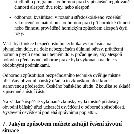
studijního programu a odbornou praxi v příslušné regulované
činnosti alespoň dva roky, nebo alespoň
odbornou kvalifikaci v rozsahu středoškolského vzdělání
zakončeného maturitou a odbornou praxi při hornické činnosti
nebo činnosti prováděné hornickým způsobem alespoň čtyři
roky.
Má-li být funkce bezpečnostního technika vykonávána na
plynujícím dole, na dole nebezpečném důlními otřesy, průtržemi
hornin a plynů nebo na uhelném dole, požaduje se, aby alespoň
polovina předepsané odborné praxe byla vykonána na dole s
obdobnými podmínkami.
Odbornou způsobilost bezpečnostního technika ověřuje místně
příslušný obvodní báňský úřad, a to zkouškou před komisí
stanovenou předsedou Českého báňského úřadu. Zkouška se skládá
z písemné a ústní části.
Na základě úspěšně vykonané zkoušky vydá místně příslušný
obvodní báňský úřad uchazeči osvědčení o odborné způsobilosti.
Vystavení osvědčení podléhá správnímu poplatku.
7. Jakým způsobem můžete zahájit řešení životní
situace