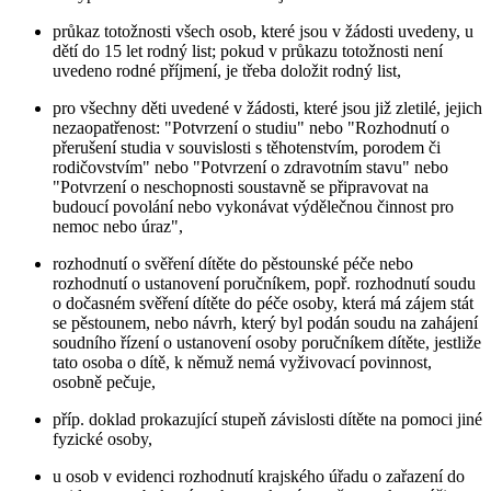
průkaz totožnosti všech osob, které jsou v žádosti uvedeny, u
dětí do 15 let rodný list; pokud v průkazu totožnosti není
uvedeno rodné příjmení, je třeba doložit rodný list,
pro všechny děti uvedené v žádosti, které jsou již zletilé, jejich
nezaopatřenost: "Potvrzení o studiu" nebo "Rozhodnutí o
přerušení studia v souvislosti s těhotenstvím, porodem či
rodičovstvím" nebo "Potvrzení o zdravotním stavu" nebo
"Potvrzení o neschopnosti soustavně se připravovat na
budoucí povolání nebo vykonávat výdělečnou činnost pro
nemoc nebo úraz",
rozhodnutí o svěření dítěte do pěstounské péče nebo
rozhodnutí o ustanovení poručníkem, popř. rozhodnutí soudu
o dočasném svěření dítěte do péče osoby, která má zájem stát
se pěstounem, nebo návrh, který byl podán soudu na zahájení
soudního řízení o ustanovení osoby poručníkem dítěte, jestliže
tato osoba o dítě, k němuž nemá vyživovací povinnost,
osobně pečuje,
příp. doklad prokazující stupeň závislosti dítěte na pomoci jiné
fyzické osoby,
u osob v evidenci rozhodnutí krajského úřadu o zařazení do