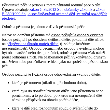
Pěstounská péče je jednou z forem náhradní rodinné péče o dítě.
Úpravu obsahuje
zákon č. 89/2012 Sb., občanský zákoník
a
zákon
č. 359/1999 Sb., o sociálně-právní ochraně dětí, ve znění pozdějších
předpisů
.
Odměna pěstouna je jednou z dávek pěstounské péče.
Nárok na odměnu pěstouna má
osoba pečující a osoba v evidenci
(osoba pečující i po dosažení zletilosti dítěte, pokud má dítě nárok
na
příspěvek na úhradu potřeb dítěte
, tj. splňuje kritérium
nezaopatřenosti). Osobou pečující nebo osobou v evidenci mohou
být oba manželé nebo dva poručníci, odměna pěstouna však náleží
pouze jednomu z nich. Na pěstounskou péči vykonávanou druhým
manželem nebo poručníkem se hledí jako na společnou pěstounskou
péči.
Osobou pečující
je fyzická osoba odpovědná za výchovu dítěte:
která je pěstounem (nikoli na přechodnou dobu),
která byla do dosažení zletilosti dítěte jeho pěstounem nebo
poručníkem, a to po dobu, po kterou má nezaopatřené dítě
nárok na příspěvek na úhradu potřeb dítěte,
které je dítě před rozhodnutím soudu o svěření dítěte do