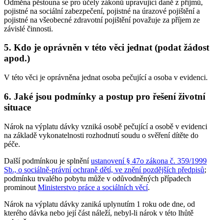
Odměna pěstouna se pro účely zákonů upravující daně z příjmů,
pojistné na sociální zabezpečení, pojistné na úrazové pojištění a
pojistné na všeobecné zdravotní pojištění považuje za příjem ze
závislé činnosti.
5. Kdo je oprávněn v této věci jednat (podat žádost
apod.)
V této věci je oprávněna jednat osoba pečující a osoba v evidenci.
6. Jaké jsou podmínky a postup pro řešení životní
situace
Nárok na výplatu dávky vzniká osobě pečující a osobě v evidenci
na základě vykonatelnosti rozhodnutí soudu o svěření dítěte do
péče
.
Další podmínkou je splnění
ustanovení § 47o zákona č. 359/1999
Sb., o sociálně-právní ochraně dětí, ve znění pozdějších předpisů
;
podmínku trvalého pobytu může v odůvodněných případech
prominout
Ministerstvo práce a sociálních věcí
.
Nárok na výplatu dávky zaniká uplynutím 1 roku ode dne, od
kterého dávka nebo její část náleží, nebyl-li nárok v této lhůtě