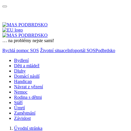
… na problémy nejste sami!
Rychlá pomoc SOS
Životní situace
Infoportál SOSPodbrdsko
Bydlení
Děti a mládež
Dluhy
Domácí násilí
Handicap
Návrat z vězení
Nemoc
Rodina s dětmi
Stáří
Úmrtí
Zaměstnání
Závislost
Úvodní stránka