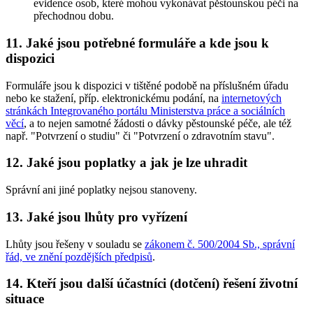
evidence osob, které mohou vykonávat pěstounskou péči na
přechodnou dobu.
11. Jaké jsou potřebné formuláře a kde jsou k
dispozici
Formuláře jsou k dispozici v tištěné podobě na příslušném úřadu
nebo ke stažení, příp. elektronickému podání, na
internetových
stránkách Integrovaného portálu Ministerstva práce a sociálních
věcí
, a to nejen samotné žádosti o dávky pěstounské péče, ale též
např. "Potvrzení o studiu" či "Potvrzení o zdravotním stavu".
12. Jaké jsou poplatky a jak je lze uhradit
Správní ani jiné poplatky nejsou stanoveny.
13. Jaké jsou lhůty pro vyřízení
Lhůty jsou řešeny v souladu se
zákonem č. 500/2004 Sb., správní
řád, ve znění pozdějších předpisů
.
14. Kteří jsou další účastníci (dotčení) řešení životní
situace