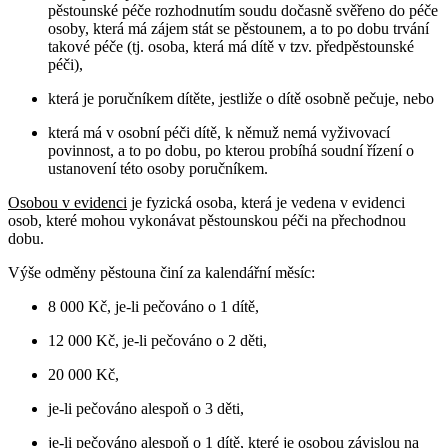
pěstounské péče rozhodnutím soudu dočasně svěřeno do péče
osoby, která má zájem stát se pěstounem, a to po dobu trvání
takové péče (tj. osoba, která má dítě v tzv. předpěstounské
péči),
která je poručníkem dítěte, jestliže o dítě osobně pečuje, nebo
která má v osobní péči dítě, k němuž nemá vyživovací
povinnost, a to po dobu, po kterou probíhá soudní řízení o
ustanovení této osoby poručníkem.
Osobou v evidenci
je fyzická osoba, která je vedena v evidenci
osob, které mohou vykonávat pěstounskou péči na přechodnou
dobu.
Výše odměny pěstouna činí za kalendářní měsíc:
8 000 Kč, je-li pečováno o 1 dítě,
12 000 Kč, je-li pečováno o 2 děti,
20 000 Kč,
je-li pečováno alespoň o 3 děti,
je-li pečováno alespoň o 1 dítě, které je osobou závislou na