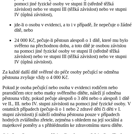
pomoci jiné fyzické osoby ve stupni II (středně těžká
závislost) nebo ve stupni III (těžká závislost) nebo ve stupni
IV (úplná závislost),
jde-li o osobu v evidenci, a to i v případě, že nepečuje o žádné
dítě, nebo
24 000 Kč, pečuje-li pěstoun alespoň o 1 dítě, které mu bylo
svěřeno na přechodnou dobu, a toto dítě je osobou závislou
na pomoci jiné fyzické osoby ve stupni II (středně těžká
závislost) nebo ve stupni III (těžká závislost) nebo ve stupni
IV (úplná závislost).
Za každé další dítě svěřené do péče osoby pečující se odměna
pěstouna zvyšuje vždy o 4 000 Kč.
Pokud je osoba pečující nebo osoba v evidenci rodičem nebo
prarodičem otce nebo matky svěřeného dítěte, náleží jí odměna
pěstouna vždy, pokud pečuje alespoň o 3 děti nebo o alespoň 1 dítě
ve II., III. nebo IV. stupni závislosti na pomoci jiné fyzické osoby. V
ostatních případech (pečuje-li o 1 nebo 2 zdravé děti či děti v I.
stupni závislosti) jí náleží odměna pěstouna pouze v případech
hodných zvláštního zřetele, zejména s ohledem na její sociální a
majetkové poměry a s přihlédnutím ke zdravotnímu stavu dítěte.