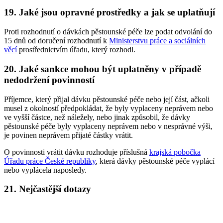
19. Jaké jsou opravné prostředky a jak se uplatňují
Proti rozhodnutí o dávkách pěstounské péče lze podat odvolání do
15 dnů od doručení rozhodnutí k
Ministerstvu práce a sociálních
věcí
prostřednictvím úřadu, který rozhodl.
20. Jaké sankce mohou být uplatněny v případě
nedodržení povinností
Příjemce, který přijal dávku pěstounské péče nebo její část, ačkoli
musel z okolností předpokládat, že byly vyplaceny neprávem nebo
ve vyšší částce, než náležely, nebo jinak způsobil, že dávky
pěstounské péče byly vyplaceny neprávem nebo v nesprávné výši,
je povinen neprávem přijaté částky vrátit.
O povinnosti vrátit dávku rozhoduje příslušná
krajská pobočka
Úřadu práce České republiky
, která dávky pěstounské péče vyplácí
nebo vyplácela naposledy.
21. Nejčastější dotazy