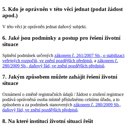
5. Kdo je oprávněn v této věci jednat (podat žádost
apod.)
V této věci je oprávněn jednat daňový subjekt.
6. Jaké jsou podmínky a postup pro řešení životní
situace
Splnění podmínek určených
zákonem č. 261/2007 Sb., o stabilizaci
veřejných rozpočtů, ve znění pozdějších předpisů
, a
zákonem č.
280/2009 Sb., daňový řád, ve znění pozdějších předpisů
.
7. Jakým způsobem můžete zahájit řešení životní
situace
Oznámení o změně registračních údajů / žádost o zrušení registrace
podává oprávněná osoba místně příslušnému celnímu úřadu, a to
způsobem a za podmínek stanovených
zákonem č. 280/2009 Sb.,
daňový řád, ve znění pozdějších předpisů
.
8. Na které instituci životní situaci řešit