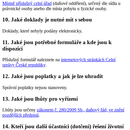
Místně příslušný celní úřad
(daňové oddělení), určený dle sídla u
právnické osoby anebo dle místa pobytu u fyzické osoby.
10. Jaké doklady je nutné mít s sebou
Doklady, které nebyly podány elektronicky.
11. Jaké jsou potřebné formuláře a kde jsou k
dispozici
Příslušný formulář naleznete na
internetových stránkách Celní
správy České republiky
.
12. Jaké jsou poplatky a jak je lze uhradit
Správní poplatky nejsou stanoveny.
13. Jaké jsou lhůty pro vyřízení
Lhůty jsou určeny
zákonem č. 280/2009 Sb., daňový řád, ve znění
pozdějších předpisů
.
14. Kteří jsou další účastníci (dotčení) řešení životní