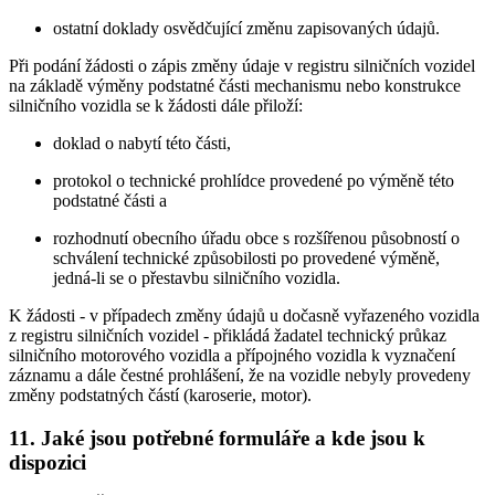
ostatní doklady osvědčující změnu zapisovaných údajů.
Při podání žádosti o zápis změny údaje v registru silničních vozidel
na základě výměny podstatné části mechanismu nebo konstrukce
silničního vozidla se k žádosti dále přiloží:
doklad o nabytí této části,
protokol o technické prohlídce provedené po výměně této
podstatné části a
rozhodnutí obecního úřadu obce s rozšířenou působností o
schválení technické způsobilosti po provedené výměně,
jedná-li se o přestavbu silničního vozidla.
K žádosti - v případech změny údajů u dočasně vyřazeného vozidla
z registru silničních vozidel - přikládá žadatel technický průkaz
silničního motorového vozidla a přípojného vozidla k vyznačení
záznamu a dále čestné prohlášení, že na vozidle nebyly provedeny
změny podstatných částí (karoserie, motor).
11. Jaké jsou potřebné formuláře a kde jsou k
dispozici