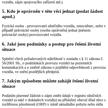
vozidla, zápis spojovacího zařízení atd.).
5. Kdo je oprávněn v této věci jednat (podat žádost
apod.)
Fyzická osoba - provozovatel silničního vozidla, zmocněnec, nebo v
případě právnické osoby (osoba oprávněná jednat jménem
právnické osoby) provozovatel vozidla.
6. Jaké jsou podmínky a postup pro řešení životní
situace
Splnění všech požadovaných náležitostí v souladu s § 11 zákona č.
56/2001 Sb., o podmínkách provozu vozidel na pozemních
komunikacích a o změně zákona o pojištění odpovědnosti z provozu
vozidla, ve znění pozdějších předpisů.
7. Jakým způsobem můžete zahájit řešení životní
situace
Podáním písemné žádosti o zápis změn údajů v registru silničních
vozidel (a také v dokladech vozidla) na příslušný obecní úřad obce s
rozšířenou působností (ORP) v místě aktuálního pobytu nebo sídla