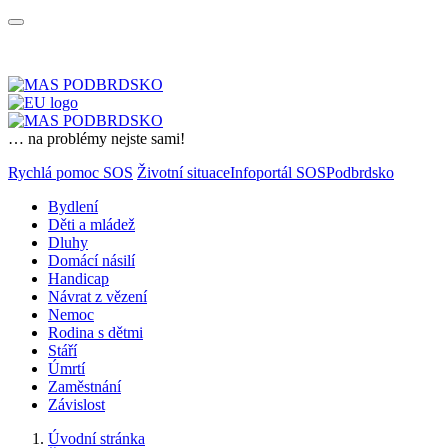
… na problémy nejste sami!
Rychlá pomoc SOS
Životní situace
Infoportál SOSPodbrdsko
Bydlení
Děti a mládež
Dluhy
Domácí násilí
Handicap
Návrat z vězení
Nemoc
Rodina s dětmi
Stáří
Úmrtí
Zaměstnání
Závislost
Úvodní stránka