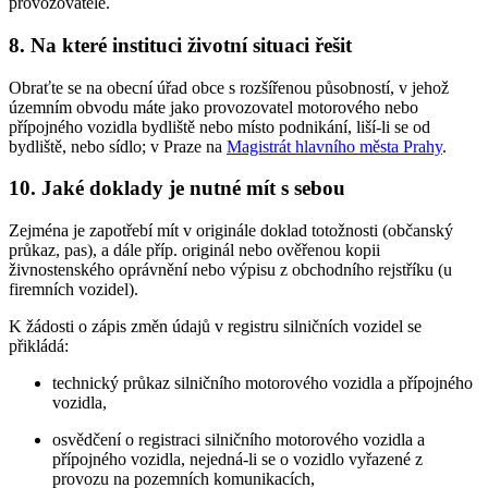
provozovatele.
8. Na které instituci životní situaci řešit
Obraťte se na obecní úřad obce s rozšířenou působností, v jehož
územním obvodu máte jako provozovatel motorového nebo
přípojného vozidla bydliště nebo místo podnikání, liší-li se od
bydliště, nebo sídlo; v Praze na
Magistrát hlavního města Prahy
.
10. Jaké doklady je nutné mít s sebou
Zejména je zapotřebí mít v originále doklad totožnosti (občanský
průkaz, pas), a dále příp. originál nebo ověřenou kopii
živnostenského oprávnění nebo výpisu z obchodního rejstříku (u
firemních vozidel).
K žádosti o zápis změn údajů v registru silničních vozidel se
přikládá:
technický průkaz silničního motorového vozidla a přípojného
vozidla,
osvědčení o registraci silničního motorového vozidla a
přípojného vozidla, nejedná-li se o vozidlo vyřazené z
provozu na pozemních komunikacích,