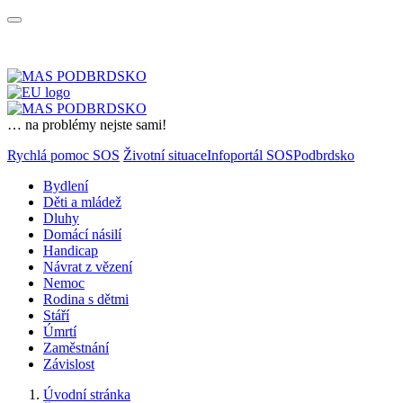
… na problémy nejste sami!
Rychlá pomoc SOS
Životní situace
Infoportál SOSPodbrdsko
Bydlení
Děti a mládež
Dluhy
Domácí násilí
Handicap
Návrat z vězení
Nemoc
Rodina s dětmi
Stáří
Úmrtí
Zaměstnání
Závislost
Úvodní stránka