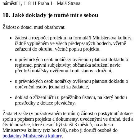
náměstí 1, 118 11 Praha 1 - Malá Strana
10. Jaké doklady je nutné mít s sebou
Žádost o dotaci musí obsahovat:
žádost a rozpočet projektu na formuláři Ministerstva kultury,
řádně vyplněném ve všech předepsaných bodech, včetně
zařazení do okruhu, včetně popisu projektu,
u právnických osob notářsky ověřenou platnost dokladu o
registraci právní subjektivity; občanská sdružení navíc
předloží notářsky ověřenou kopii stanov sdružení,
u právnických osob notářsky ověřenou platnost dokladu o
oprávnění osoby jednající za žadatele,
doklad o zřízení účtu u peněžního ústavu, na který budou
prostředky z dotace převáděny.
Žadatel zašle (v požadovaném termínu) žádost o poskytnutí dotace
spolu s popisem projektu a dokumenty, uvedenými ve druhé, třetí a
čtvrté odrážce, které nesmí být starší 3 měsíců, na adresu
Ministerstva kultury (viz bod 08), nebo ji doručí osobně do
podatelny Ministerstva kultury
.