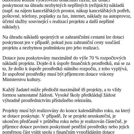
poskytnout na úhradu nezbytných nepřímých (režijních) nákladů
(např. na nájem kancelářských prostor, nákup kancelářských potřeb,
poštovné, telefony, poplatky za fax, internet, náklady na autoprovoz,
účetní služby související s realizací projektu a další nepřímé
náklady).
Na úhradu nákladů spojených se zahraničními cestami lze dotaci
poskytnout jen v případě, pokud jsou zahraniční cesty součástí
projektu a nezbytnou podmínkou pro jeho realizaci.
Dotace jsou poskytovány maximálně do výše 70 % rozpočtových
nákladů projektu. Dojde-li k úspoře finančních prostředků, má se za
to, že došlo k úspoře prostředků státního rozpočtu, z toho vyplývá,
že uspořené prostředky musí být příjemcem dotace vráceny
Ministerstvu kultury.
Každý žadatel může předložit maximálně tři projekty, a to vždy
formou samostatné žádosti. Vysoké školy předkládají žádost
výhradně prostřednictvím příslušného rektorátu.
Projekty musí být realizovány do konce kalendářního roku, na který
se dotace poskytuje. V případě, že se projekt neuskuteční, je
ukončen předčasně v průběhu roku nebo je realizován částečně, je
příjemce dotace povinen poskytnuté peněžní prostředky nebo jejich
poměrnou část vrátit spolu s finančním vypořádáním dotace