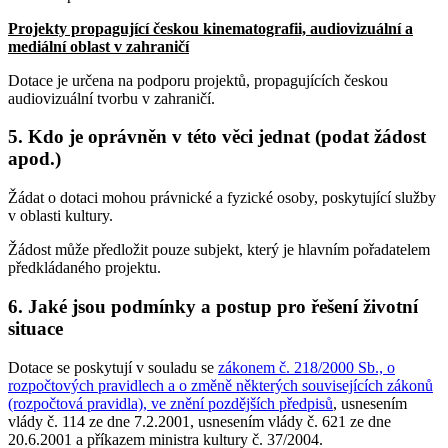
Projekty propagující českou kinematografii, audiovizuální a
mediální oblast v zahraničí
Dotace je určena na podporu projektů, propagujících českou
audiovizuální tvorbu v zahraničí.
5. Kdo je oprávněn v této věci jednat (podat žádost
apod.)
Žádat o dotaci mohou právnické a fyzické osoby, poskytující služby
v oblasti kultury.
Žádost může předložit pouze subjekt, který je hlavním pořadatelem
předkládaného projektu.
6. Jaké jsou podmínky a postup pro řešení životní
situace
Dotace se poskytují v souladu se
zákonem č. 218/2000 Sb., o
rozpočtových pravidlech a o změně některých souvisejících zákonů
(rozpočtová pravidla), ve znění pozdějších předpisů
, usnesením
vlády č. 114 ze dne 7.2.2001, usnesením vlády č. 621 ze dne
20.6.2001 a příkazem ministra kultury č. 37/2004.