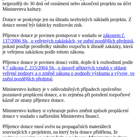
nejpozději do 30 dnů od oznámení nebo ukončení projektu na účet
Ministerstva kultury.
Dotace se poskytuje jen na úhradu nezbytných nákladů projektu. Z
dotace nesmí být fakticky realizován zisk.
Příjemce dotace je povinen postupovat v souladu se
zákonem č.
137/2006 Sb., o veřejných zakázkách, ve znění pozdějších předpisů
,
pokud použije prostředky státního rozpočtu k úhradě zakázky, která
je veřejnou zakázkou podle tohoto zákona.
Příjemce dotace je povinen dotaci vrátit, dojde-li k rozhodnutí podle
§ 7 zákona č. 215/2004 Sb., o úpravě některých vztahů v oblasti
veřejné podpory a o změně zákona o podpoře výzkumu a vývoje, ve
znění pozdějších předpisů
.
Ministerstvo kultury je v odůvodněných případech oprávněno
pozastavit proplácení dotace, a to zejména při porušení rozpočtové
kázně ze strany příjemce dotace.
Ministerstvo kultury si vyhrazuje právo změnit způsob proplácení
dotace v souladu s nařízeními Ministerstva financí.
Příjemce dotace musí uvést na propagačních materiálech
souvisejících s projektem, na který byla dotace přidělena, že