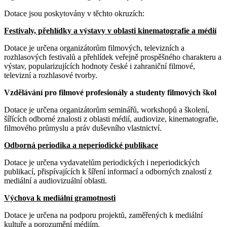
Dotace jsou poskytovány v těchto okruzích:
Festivaly, přehlídky a výstavy v oblasti kinematografie a médií
Dotace je určena organizátorům filmových, televizních a
rozhlasových festivalů a přehlídek veřejně prospěšného charakteru a
výstav, popularizujících hodnoty české i zahraniční filmové,
televizní a rozhlasové tvorby.
Vzdělávání pro filmové profesionály a studenty filmových škol
Dotace je určena organizátorům seminářů, workshopů a školení,
šířících odborné znalosti z oblasti médií, audiovize, kinematografie,
filmového průmyslu a práv duševního vlastnictví.
Odborná periodika a neperiodické publikace
Dotace je určena vydavatelům periodických i neperiodických
publikací, přispívajících k šíření informací a odborných znalostí z
mediální a audiovizuální oblasti.
Výchova k mediální gramotnosti
Dotace je určena na podporu projektů, zaměřených k mediální
kultuře a porozumění médiím.