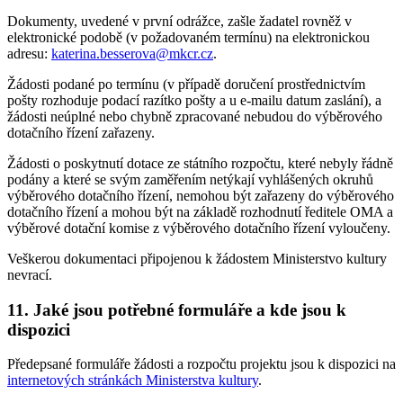
Dokumenty, uvedené v první odrážce, zašle žadatel rovněž v
elektronické podobě (v požadovaném termínu) na elektronickou
adresu:
katerina.besserova@mkcr.cz
.
Žádosti podané po termínu (v případě doručení prostřednictvím
pošty rozhoduje podací razítko pošty a u e-mailu datum zaslání), a
žádosti neúplné nebo chybně zpracované nebudou do výběrového
dotačního řízení zařazeny.
Žádosti o poskytnutí dotace ze státního rozpočtu, které nebyly řádně
podány a které se svým zaměřením netýkají vyhlášených okruhů
výběrového dotačního řízení, nemohou být zařazeny do výběrového
dotačního řízení a mohou být na základě rozhodnutí ředitele OMA a
výběrové dotační komise z výběrového dotačního řízení vyloučeny.
Veškerou dokumentaci připojenou k žádostem Ministerstvo kultury
nevrací.
11. Jaké jsou potřebné formuláře a kde jsou k
dispozici
Předepsané formuláře žádosti a rozpočtu projektu jsou k dispozici na
internetových stránkách Ministerstva kultury
.