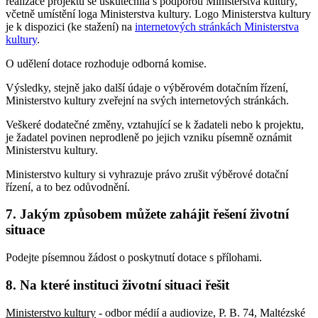
realizace projektu se uskutečnila s podporou Ministerstva kultury,
včetně umístění loga Ministerstva kultury. Logo Ministerstva kultury
je k dispozici (ke stažení) na
internetových stránkách Ministerstva
kultury
.
O udělení dotace rozhoduje odborná komise.
Výsledky, stejně jako další údaje o výběrovém dotačním řízení,
Ministerstvo kultury zveřejní na svých internetových stránkách.
Veškeré dodatečné změny, vztahující se k žadateli nebo k projektu,
je žadatel povinen neprodleně po jejich vzniku písemně oznámit
Ministerstvu kultury.
Ministerstvo kultury si vyhrazuje právo zrušit výběrové dotační
řízení, a to bez odůvodnění.
7. Jakým způsobem můžete zahájit řešení životní
situace
Podejte písemnou žádost o poskytnutí dotace s přílohami.
8. Na které instituci životní situaci řešit
Ministerstvo kultury
- odbor médií a audiovize, P. B. 74, Maltézské