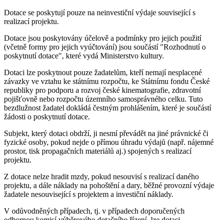
Dotace se poskytují pouze na neinvestiční výdaje související s
realizací projektu.
Dotace jsou poskytovány účelově a podmínky pro jejich použití
(včetně formy pro jejich vyúčtování) jsou součástí "Rozhodnutí o
poskytnutí dotace", které vydá Ministerstvo kultury.
Dotaci lze poskytnout pouze žadatelům, kteří nemají nesplacené
závazky ve vztahu ke státnímu rozpočtu, ke Státnímu fondu České
republiky pro podporu a rozvoj české kinematografie, zdravotní
pojišťovně nebo rozpočtu územního samosprávného celku. Tuto
bezdlužnost žadatel dokládá čestným prohlášením, které je součástí
žádosti o poskytnutí dotace.
Subjekt, který dotaci obdrží, ji nesmí převádět na jiné právnické či
fyzické osoby, pokud nejde o přímou úhradu výdajů (např. nájemné
prostor, tisk propagačních materiálů aj.) spojených s realizací
projektu.
Z dotace nelze hradit mzdy, pokud nesouvisí s realizací daného
projektu, a dále náklady na pohoštění a dary, běžné provozní výdaje
žadatele nesouvisející s projektem a investiční náklady.
V odůvodněných případech, tj. v případech doporučených
odbornou komisí výběrového dotačního řízení, lze dotaci