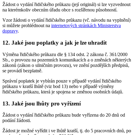
Žádost o vydání řidičského průkazu (její originál) si lze vyzvednout
na kterémkoliv obecním úřadu obce s rozšířenou působností.
Vzor žádosti o vydání řidičského průkazu (vč. návodu na vyplnění)
si můžete prohlédnout na
internetových stránkách Ministerstva
dopravy
.
12. Jaké jsou poplatky a jak je lze uhradit
Výměna řidičského průkazu dle § 134 odst. 2 zákona č. 361/2000
Sb., o provozu na pozemních komunikacích a o změnách některých
zákonů (zákon o silničním provozu), ve znění pozdějších předpisů,
se provádí bezplatně.
Správní poplatek je vybírán pouze v případě vydání řidičského
průkazu v kratší lhůtě (viz bod 13) nebo v případě výměny
řidičského průkazu, která je spojena se změnou osobních údajů.
13. Jaké jsou lhůty pro vyřízení
Žádost o vydání řidičského průkazu bude vyřízena do 20 dnů od
podání žádosti.
Žádost je možné vyřídit i ve lhůtě kratší, tj. do 5 pracovních dnů, po