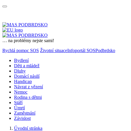
… na problémy nejste sami!
Rychlá pomoc SOS
Životní situace
Infoportál SOSPodbrdsko
Bydlení
Děti a mládež
Dluhy
Domácí násilí
Handicap
Návrat z vězení
Nemoc
Rodina s dětmi
Stáří
Úmrtí
Zaměstnání
Závislost
Úvodní stránka