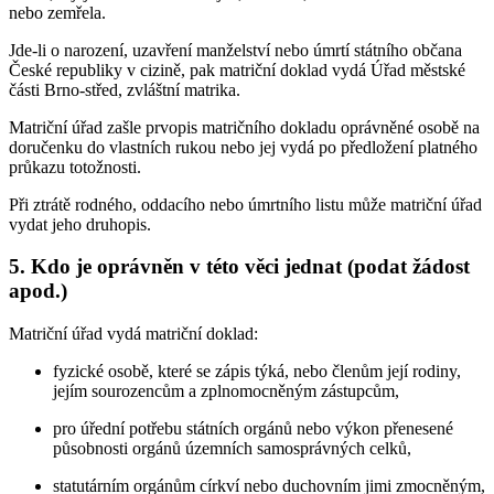
nebo zemřela.
Jde-li o narození, uzavření manželství nebo úmrtí státního občana
České republiky v cizině, pak matriční doklad vydá Úřad městské
části Brno-střed, zvláštní matrika.
Matriční úřad zašle prvopis matričního dokladu oprávněné osobě na
doručenku do vlastních rukou nebo jej vydá po předložení platného
průkazu totožnosti.
Při ztrátě rodného, oddacího nebo úmrtního listu může matriční úřad
vydat jeho druhopis.
5. Kdo je oprávněn v této věci jednat (podat žádost
apod.)
Matriční úřad vydá matriční doklad:
fyzické osobě, které se zápis týká, nebo členům její rodiny,
jejím sourozencům a zplnomocněným zástupcům,
pro úřední potřebu státních orgánů nebo výkon přenesené
působnosti orgánů územních samosprávných celků,
statutárním orgánům církví nebo duchovním jimi zmocněným,