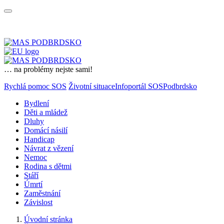
… na problémy nejste sami!
Rychlá pomoc SOS
Životní situace
Infoportál SOSPodbrdsko
Bydlení
Děti a mládež
Dluhy
Domácí násilí
Handicap
Návrat z vězení
Nemoc
Rodina s dětmi
Stáří
Úmrtí
Zaměstnání
Závislost
Úvodní stránka