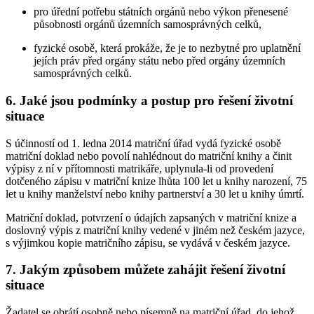
pro úřední potřebu státních orgánů nebo výkon přenesené
působnosti orgánů územních samosprávných celků,
fyzické osobě, která prokáže, že je to nezbytné pro uplatnění
jejích práv před orgány státu nebo před orgány územních
samosprávných celků.
6. Jaké jsou podmínky a postup pro řešení životní
situace
S účinností od 1. ledna 2014 matriční úřad vydá fyzické osobě
matriční doklad nebo povolí nahlédnout do matriční knihy a činit
výpisy z ní v přítomnosti matrikáře, uplynula-li od provedení
dotčeného zápisu v matriční knize lhůta 100 let u knihy narození, 75
let u knihy manželství nebo knihy partnerství a 30 let u knihy úmrtí.
Matriční doklad, potvrzení o údajích zapsaných v matriční knize a
doslovný výpis z matriční knihy vedené v jiném než českém jazyce,
s výjimkou kopie matričního zápisu, se vydává v českém jazyce.
7. Jakým způsobem můžete zahájit řešení životní
situace
Žadatel se obrátí osobně nebo písemně na matriční úřad, do jehož