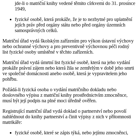
jde-li o matriční knihy vedené těmito církvemi do 31. prosince
1949,
fyzické osobě, která prokáže, že je to nezbytné pro uplatnění
jejích práv před orgány státu nebo před orgány územních
samosprávných celků.
Matriční úřad vydá školským zařízením pro výkon ústavní výchovy
nebo ochranné výchovy a pro preventivně výchovnou péči rodný
list fyzické osoby umístěné v těchto zařízeních.
Matriční úřad vydá úmrtní list fyzické osobě, která na jeho vydání
prokáže právní zájem nebo která žila se zemřelým v době jeho smrti
ve společné domácnosti anebo osobě, která je vypravitelem jeho
pohřbu.
Požádá-li fyzická osoba o vydání matričního dokladu nebo
doslovného výpisu z matriční knihy prostřednictvím zmocněnce,
musí být její podpis na plné moci úředně ověřen.
Registrující matriční úřad vydá doklad o partnerství nebo povolí
nahlédnout do knihy partnerství a činit výpisy z nich v přítomnosti
matrikáře:
fyzické osobě, které se zápis týká, nebo jejímu zmocněnci,