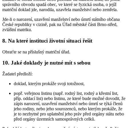
správního obvodu spadá obec, ve které se fyzická osoba, o jejíž
matriční doklad jde, narodila, uzavřela manželství nebo zemřela.
Jde-li o narození, uzavření manželství nebo úmrtí státního občana
České republiky v cizině, pak na Úřad městské části Brno-střed,
zvláštní matriku.
8. Na které instituci životní situaci řešit
Obraťte se na příslušný matriční úřad.
10. Jaké doklady je nutné mít s sebou
Žadatel předloží:
doklad, kterým prokáže svoji totožnost,
popř. veřejnou listinu (např. rodný list, rodný a křestní list,
příp. oddací list) nebo listinu, ze které bude možné dovodit, že
zápis narození, uzavření manželství nebo úmrtí se týká členů
jeho rodiny, nebo jeho sourozenců, nebo kterým prokáže, že
je to nezbytné pro uplatnění jeho práv před orgány státu nebo
před orgány územních samosprávných celků.