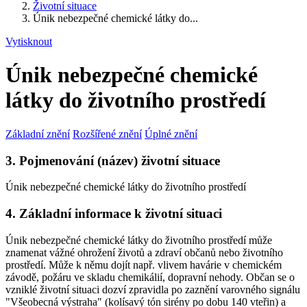
Životní situace
Únik nebezpečné chemické látky do...
Vytisknout
Únik nebezpečné chemické
látky do životního prostředí
Základní znění
Rozšířené znění
Úplné znění
3. Pojmenování (název) životní situace
Únik nebezpečné chemické látky do životního prostředí
4. Základní informace k životní situaci
Únik nebezpečné chemické látky do životního prostředí může
znamenat vážné ohrožení životů a zdraví občanů nebo životního
prostředí. Může k němu dojít např. vlivem havárie v chemickém
závodě, požáru ve skladu chemikálií, dopravní nehody. Občan se o
vzniklé životní situaci dozví zpravidla po zaznění varovného signálu
"Všeobecná výstraha" (kolísavý tón sirény po dobu 140 vteřin) a