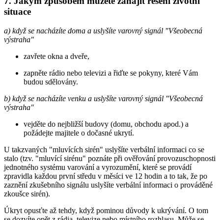
7. Jakým způsobem můžete zahájit řešení životní
situace
a) když se nacházíte doma a uslyšíte varovný signál "Všeobecná
výstraha"
zavřete okna a dveře,
zapněte rádio nebo televizi a řiďte se pokyny, které Vám
budou sdělovány.
b) když se nacházíte venku a uslyšíte varovný signál "Všeobecná
výstraha"
vejděte do nejbližší budovy (domu, obchodu apod.) a
požádejte majitele o dočasné ukrytí.
U takzvaných "mluvících sirén" uslyšíte verbální informaci co se
stalo (tzv. "mluvící sirénu" poznáte při ověřování provozuschopnosti
jednotného systému varování a vyrozumění, které se provádí
zpravidla každou první středu v měsíci ve 12 hodin a to tak, že po
zaznění zkušebního signálu uslyšíte verbální informaci o prováděné
zkoušce sirén).
Úkryt opusťte až tehdy, když pominou důvody k ukrývání. O tom
se dozvíte opět z rádia, televize nebo místního rozhlasu. Může se