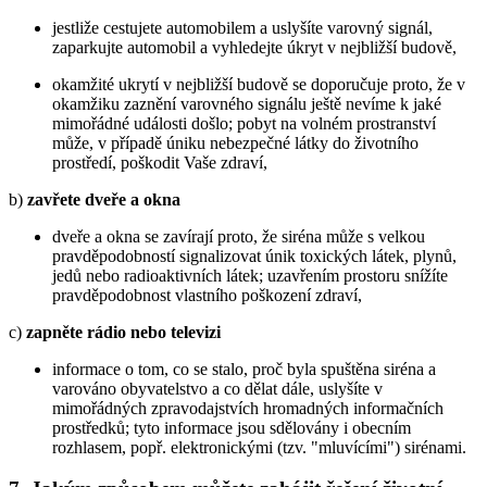
jestliže cestujete automobilem a uslyšíte varovný signál,
zaparkujte automobil a vyhledejte úkryt v nejbližší budově,
okamžité ukrytí v nejbližší budově se doporučuje proto, že v
okamžiku zaznění varovného signálu ještě nevíme k jaké
mimořádné události došlo; pobyt na volném prostranství
může, v případě úniku nebezpečné látky do životního
prostředí, poškodit Vaše zdraví,
b)
zavřete dveře a okna
dveře a okna se zavírají proto, že siréna může s velkou
pravděpodobností signalizovat únik toxických látek, plynů,
jedů nebo radioaktivních látek; uzavřením prostoru snížíte
pravděpodobnost vlastního poškození zdraví,
c)
zapněte rádio nebo televizi
informace o tom, co se stalo, proč byla spuštěna siréna a
varováno obyvatelstvo a co dělat dále, uslyšíte v
mimořádných zpravodajstvích hromadných informačních
prostředků; tyto informace jsou sdělovány i obecním
rozhlasem, popř. elektronickými (tzv. "mluvícími") sirénami.