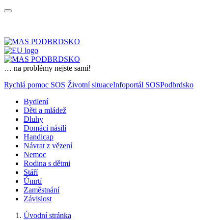
… na problémy nejste sami!
Rychlá pomoc SOS
Životní situace
Infoportál SOSPodbrdsko
Bydlení
Děti a mládež
Dluhy
Domácí násilí
Handicap
Návrat z vězení
Nemoc
Rodina s dětmi
Stáří
Úmrtí
Zaměstnání
Závislost
Úvodní stránka