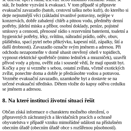
stát, že budete vyzváni k evakuaci. V tom případě si připravte
evakuační zavazadlo (batoh, cestovní tašku nebo kufr), do kterého si
dejte nejnutnější věci (základní trvanlivé potraviny, nejlépe v
konzervách, dobře zabalený chléb a pitnou vodu, předměty denní
potřeby, jídelní misku a příbor, osobní doklady, peníze, pojistné
smlouvy a cennosti, přenosné rádio s rezervními bateriemi, toaletní a
hygienické potřeby, léky, svítilnu, náhradní prádlo, oděv, obuv,
pláštěnku, spací pytel nebo přikrývku, kapesní nůž, zápalky, šití a
další drobnosti). Zavazadlo označte svým jménem a adresou. Při
odchodu nezapomeňte v domě uhasit otevřený oheň v topidlech,
vypnout elektrické spotřebiče (mimo ledniček a mrazniček), uzavřít
přívod vody a plynu, ověřit zda i sousedé vědí, že mají opustit byt.
Kočky a psy si vezměte s sebou, ostatní zvířata, včetně exotických
zvířat, ponechte doma a dobře je předzásobte vodou a potravou.
Vezměte evakuační zavazadlo, uzamkněte byt a dostavte se na
určené evakuační středisko. Dětem vložte do kapsy oděvu cedulku
se jménem a adresou.
8. Na které instituci životní situaci řešit
Občan získá informace o charakteru možného ohrožení, o
připravených záchranných a likvidačních pracích a ochraně
obyvatelstva v případě vzniku mimořádné události na příslušném
obecním úřadě (obecním úřadě obce s rozšířenou působností).