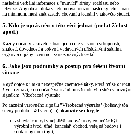
následné verbální informace z "mluvící" sirény, rozhlasu nebo
televize. Aby občan dokázal eliminovat možné následky této situace
na minimum, musí znát zásady chování a jednání v takovéto situaci.
5. Kdo je oprávněn v této věci jednat (podat žádost
apod.)
Každý občan v takovéto situaci jedná dle vlastních schopností,
znalostí, dovedností a pokynů vydávaných příslušnými státními
orgány a orgány územních samosprávných celků.
6. Jaké jsou podmínky a postup pro řešení životní
situace
Když dojde k úniku nebezpečné chemické látky, která může ohrozit
život a zdraví, jsou občané varováni prostřednictvím sirén varovným
signálem "Všeobecná výstraha".
Po zaznění varovného signálu "Všeobecná výstraha" (kolísavý tón
sirény po dobu 140 vteřin): a)
okamžitě se ukryjte
vyhledejte úkryt v nejbližší budově; úkrytem může být
výrobní závod, úřad, kancelář, obchod, veřejná budova i
soukromý dům (byt),