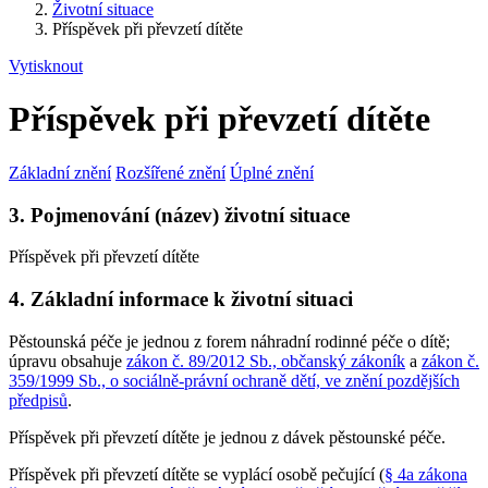
Životní situace
Příspěvek při převzetí dítěte
Vytisknout
Příspěvek při převzetí dítěte
Základní znění
Rozšířené znění
Úplné znění
3. Pojmenování (název) životní situace
Příspěvek při převzetí dítěte
4. Základní informace k životní situaci
Pěstounská péče je jednou z forem náhradní rodinné péče o dítě;
úpravu obsahuje
zákon č. 89/2012 Sb., občanský zákoník
a
zákon č.
359/1999 Sb., o sociálně-právní ochraně dětí, ve znění pozdějších
předpisů
.
Příspěvek při převzetí dítěte je jednou z dávek pěstounské péče.
Příspěvek při převzetí dítěte se vyplácí osobě pečující (
§ 4a zákona