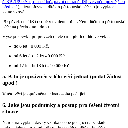
č. 359/1999 Sb., o sociálně-právní ochraně dětí, ve znění pozdějších
předpisů
), která převzala dítě do pěstounské péče, a je vyplácen
jednorázově.
Příspěvek nenáleží osobě v evidenci při svěření dítěte do pěstounské
péče na přechodnou dobu.
Výše příspěvku při převzetí dítěte činí, jde-li o dítě ve věku:
do 6 let - 8 000 Kč,
od 6 let do 12 let - 9 000 Kč,
od 12 let do 18 let - 10 000 Kč.
5. Kdo je oprávněn v této věci jednat (podat žádost
apod.)
V této věci je oprávněna jednat osoba pečující.
6. Jaké jsou podmínky a postup pro řešení životní
situace
Nárok na výplatu dávky vzniká osobě pečující na základě
vykonatelnosti rozhodnutí soudu o svěření dítěte do péče
.