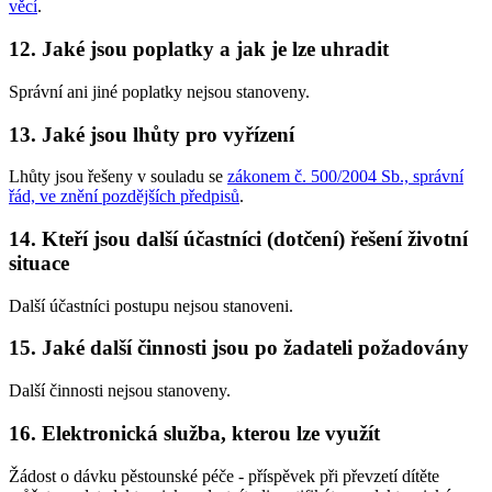
věcí
.
12. Jaké jsou poplatky a jak je lze uhradit
Správní ani jiné poplatky nejsou stanoveny.
13. Jaké jsou lhůty pro vyřízení
Lhůty jsou řešeny v souladu se
zákonem č. 500/2004 Sb., správní
řád, ve znění pozdějších předpisů
.
14. Kteří jsou další účastníci (dotčení) řešení životní
situace
Další účastníci postupu nejsou stanoveni.
15. Jaké další činnosti jsou po žadateli požadovány
Další činnosti nejsou stanoveny.
16. Elektronická služba, kterou lze využít
Žádost o dávku pěstounské péče - příspěvek při převzetí dítěte