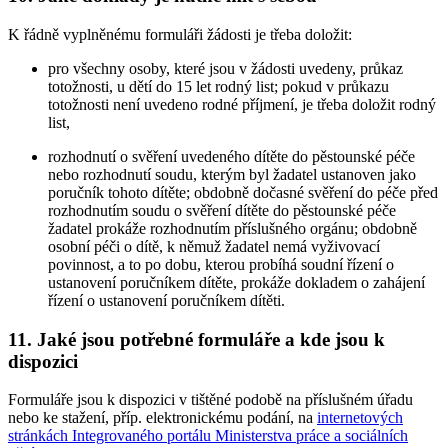
K řádně vyplněnému formuláři žádosti je třeba doložit:
pro všechny osoby, které jsou v žádosti uvedeny, průkaz
totožnosti, u dětí do 15 let rodný list; pokud v průkazu
totožnosti není uvedeno rodné příjmení, je třeba doložit rodný
list,
rozhodnutí o svěření uvedeného dítěte do pěstounské péče
nebo rozhodnutí soudu, kterým byl žadatel ustanoven jako
poručník tohoto dítěte; obdobně dočasné svěření do péče před
rozhodnutím soudu o svěření dítěte do pěstounské péče
žadatel prokáže rozhodnutím příslušného orgánu; obdobně
osobní péči o dítě, k němuž žadatel nemá vyživovací
povinnost, a to po dobu, kterou probíhá soudní řízení o
ustanovení poručníkem dítěte, prokáže dokladem o zahájení
řízení o ustanovení poručníkem dítěti.
11. Jaké jsou potřebné formuláře a kde jsou k
dispozici
Formuláře jsou k dispozici v tištěné podobě na příslušném úřadu
nebo ke stažení, příp. elektronickému podání, na
internetových
stránkách Integrovaného portálu Ministerstva práce a sociálních