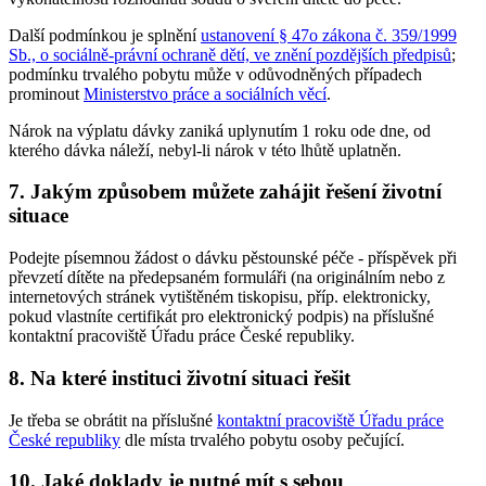
Další podmínkou je splnění
ustanovení § 47o zákona č. 359/1999
Sb., o sociálně-právní ochraně dětí, ve znění pozdějších předpisů
;
podmínku trvalého pobytu může v odůvodněných případech
prominout
Ministerstvo práce a sociálních věcí
.
Nárok na výplatu dávky zaniká uplynutím 1 roku ode dne, od
kterého dávka náleží, nebyl-li nárok v této lhůtě uplatněn.
7. Jakým způsobem můžete zahájit řešení životní
situace
Podejte písemnou žádost o dávku pěstounské péče - příspěvek při
převzetí dítěte na předepsaném formuláři (na originálním nebo z
internetových stránek vytištěném tiskopisu, příp. elektronicky,
pokud vlastníte certifikát pro elektronický podpis) na příslušné
kontaktní pracoviště Úřadu práce České republiky.
8. Na které instituci životní situaci řešit
Je třeba se obrátit na příslušné
kontaktní pracoviště Úřadu práce
České republiky
dle místa trvalého pobytu osoby pečující.
10. Jaké doklady je nutné mít s sebou