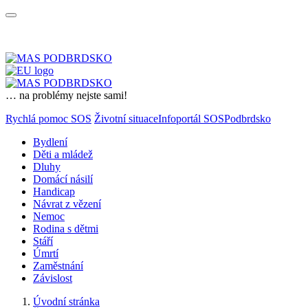
… na problémy nejste sami!
Rychlá pomoc SOS
Životní situace
Infoportál SOSPodbrdsko
Bydlení
Děti a mládež
Dluhy
Domácí násilí
Handicap
Návrat z vězení
Nemoc
Rodina s dětmi
Stáří
Úmrtí
Zaměstnání
Závislost
Úvodní stránka