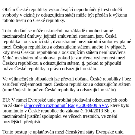
Občan České republiky vykonávající nepodmíněný trest odnětí
svobody v cizině (v odsuzujícím státě) může být předán k výkonu
tohoto trestu do České republiky.
Toto předání se může uskutečnit na základě mnohostranné
mezinárodní úmluvy, jejímiž smluvními stranami jsou Česká
republika i odsuzující stát, dvoustranné mezinárodní smlouvy platné
mezi Českou republikou a odsuzujícím státem, anebo i v případě,
kdy mezi Českou republikou a odsuzujícím státem není uzavřena
žádná mezinárodní smlouva, pokud je zaručena vzájemnost mezi
Českou republikou a odsuzujícím státem, tj. pokud to připouští
právo České republiky a právo odsuzujícího státu.
Ve výjimečných případech lze převzít občana České republiky i bez
zaručení vzájemnosti mezi Českou republikou a odsuzujícím státem
(umožňuje-li to právo České republiky a odsuzujícího státu).
EU
: V rámci Evropské unie probíhá předávání odsouzených osob
na základě
rámcového rozhodnutí Rady 2008/909 SVV
, které bylo
promítnuto v České republice do zákona č. 104/2013 Sb., o
mezinárodní justiční spolupráci ve věcech trestních, ve znění
pozdějších předpisů.
Tento postup je uplatňován mezi členskými státy Evropské unie,