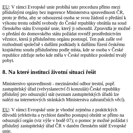
EU
: V rámci Evropské unie probíhá tato procedura přímo mezi
příslušnými orgány bez ingerence Ministerstva spravedlnosti ČR,
proto je třeba, aby se odsouzená osoba se svou žádostí o předání k
výkonu trestu odnětí svobody do České republiky obrátila na soud
členského státu Evropské unie, který ji odsoudil. Zpravidla je možné
o předání do domovského státu požádat rovněž prostřednictvím
věznice, která ji příslušnému orgánu postoupí. Ten pak zašle své
rozhodnutí společně s dalšími podklady k dalšímu řízení českému
krajskému soudu příslušnému podle místa, kde se osoba v České
republice zdržuje nebo kde měla v České republice poslední trvalý
pobyt.
8. Na které instituci životní situaci řešit
Ministerstvo spravedlnosti - mezinárodní odbor trestní, popř.
zastupitelský úřad (velvyslanectví či konzulát) České republiky
příslušný pro odsuzující stát (seznam zastupitelských úřadů lze
nalézt na internetových stránkách Ministerstva zahraničních věcí).
EU
: V rámci Evropské unie je vhodné zejména z praktických
důvodů (efektivita a rychlost daného postupu) obrátit se přímo na
odsuzující orgán (viz výše v bodě 07); o pomoc je možné požádat i
příslušný zastupitelský úřad ČR v daném členském státě Evropské
unie.