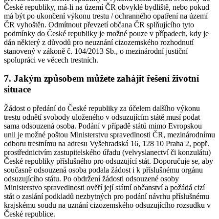
České republiky, má-li na území ČR obvyklé bydliště, nebo pokud
má být po ukončení výkonu trestu / ochranného opatření na území
ČR vyhoštěn. Odmítnout převzetí občana ČR splňujícího tyto
podmínky do České republiky je možné pouze v případech, kdy je
dán některý z důvodů pro neuznání cizozemského rozhodnutí
stanovený v zákoně č. 104/2013 Sb., o mezinárodní justiční
spolupráci ve věcech trestních.
7. Jakým způsobem můžete zahájit řešení životní
situace
Žádost o předání do České republiky za účelem dalšího výkonu
trestu odnětí svobody uloženého v odsuzujícím státě musí podat
sama odsouzená osoba. Podání v případě států mimo Evropskou
unii je možné poštou Ministerstvu spravedlnosti ČR, mezinárodnímu
odboru trestnímu na adresu Vyšehradská 16, 128 10 Praha 2, popř.
prostřednictvím zastupitelského úřadu (velvyslanectví či konzulátu)
České republiky příslušného pro odsuzující stát. Doporučuje se, aby
současně odsouzená osoba podala žádost i k příslušnému orgánu
odsuzujícího státu. Po obdržení žádosti odsouzené osoby
Ministerstvo spravedlnosti ověří její státní občanství a požádá cizí
stát o zaslání podkladů nezbytných pro podání návrhu příslušnému
krajskému soudu na uznání cizozemského odsuzujícího rozsudku v
České republice.