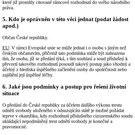
které již promítly citované rámcové rozhodnutí do svého národního
práva.
5. Kdo je oprávněn v této věci jednat (podat žádost
apod.)
Občan České republiky.
EU
: V rámci Evropské unie se může jednat i o osobu s jiným než
českým občanstvím, přičemž tato podmínka může být nahrazena
tím, že osoba, jíž se předání týká, s tím souhlasí a soud příslušný k
převzetí takového rozhodnutí posoudí takový postup jako vhodný a
účelný z hlediska úspěšného začlenění osoby do společnosti nebo
zajištění její úspěšné léčby.
6. Jaké jsou podmínky a postup pro řešení životní
situace
O předání do České republiky za účelem dalšího výkonu trestu
odnětí svobody uloženého v odsuzujícím státě je možné požádat
teprve v okamžiku, kdy rozhodnutí příslušného cizozemského soudu
ukládající nepodmíněný trest odnětí svobody je konečné a
pravomocné.