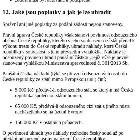
12. Jaké jsou poplatky a jak je lze uhradit
Správní ani jiné poplatky za podání žádosti nejsou stanoveny.
Právní úprava České republiky však stanoví povinnost odsouzeného
občana České republiky, kterého s jeho souhlasem cizí stát předal k
výkonu trestu do České republiky, uhradit náklady, které Česká
republika v souvislosti s jeho převzetím vynaložila. Náklady je
odsouzený povinen uhradit paušální částkou, jejíž výše je pevně
stanovena vyhláškou Ministerstva spravedlnosti č. 361/2013 Sb.
Paušální částka nákladů (týká se převzetí odsouzených osob do
České republiky ze států mimo Evropskou unii) činí:
5 000 Kč, předává-li odsouzeného stát, se kterým má Česká
republika společnou státní hranici;
65 000 Kč, předává-li odsouzeného cizí stát z jiného místa
nacházejícího se na území Evropy;
150 000 Kč v ostatních případech.
O povinnosti uhradit tyto náklady rozhodne český soud až po
předání odsouzené osoby na území České republiky.