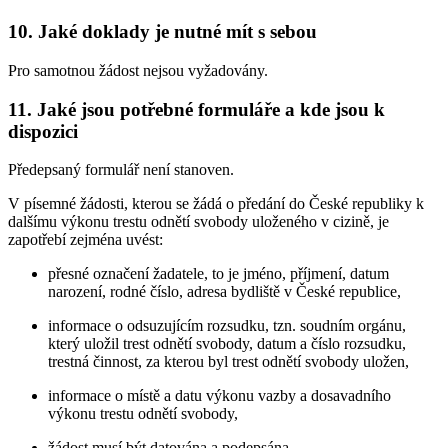
10. Jaké doklady je nutné mít s sebou
Pro samotnou žádost nejsou vyžadovány.
11. Jaké jsou potřebné formuláře a kde jsou k
dispozici
Předepsaný formulář není stanoven.
V písemné žádosti, kterou se žádá o předání do České republiky k
dalšímu výkonu trestu odnětí svobody uloženého v cizině, je
zapotřebí zejména uvést:
přesné označení žadatele, to je jméno, příjmení, datum
narození, rodné číslo, adresa bydliště v České republice,
informace o odsuzujícím rozsudku, tzn. soudním orgánu,
který uložil trest odnětí svobody, datum a číslo rozsudku,
trestná činnost, za kterou byl trest odnětí svobody uložen,
informace o místě a datu výkonu vazby a dosavadního
výkonu trestu odnětí svobody,
žádost musí být datována a podepsána.