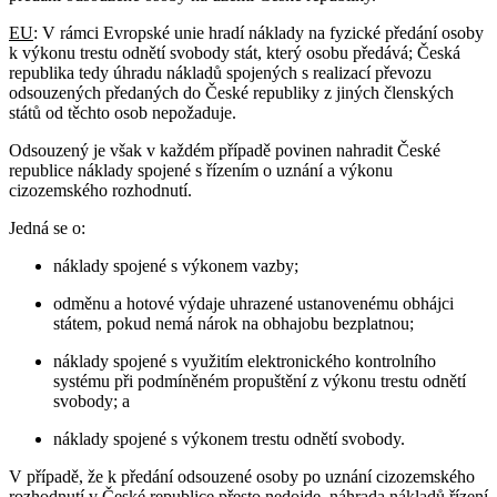
EU
: V rámci Evropské unie hradí náklady na fyzické předání osoby
k výkonu trestu odnětí svobody stát, který osobu předává; Česká
republika tedy úhradu nákladů spojených s realizací převozu
odsouzených předaných do České republiky z jiných členských
států od těchto osob nepožaduje.
Odsouzený je však v každém případě povinen nahradit České
republice náklady spojené s řízením o uznání a výkonu
cizozemského rozhodnutí.
Jedná se o:
náklady spojené s výkonem vazby;
odměnu a hotové výdaje uhrazené ustanovenému obhájci
státem, pokud nemá nárok na obhajobu bezplatnou;
náklady spojené s využitím elektronického kontrolního
systému při podmíněném propuštění z výkonu trestu odnětí
svobody; a
náklady spojené s výkonem trestu odnětí svobody.
V případě, že k předání odsouzené osoby po uznání cizozemského
rozhodnutí v České republice přesto nedojde, náhrada nákladů řízení