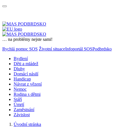
… na problémy nejste sami!
Rychlá pomoc SOS
Životní situace
Infoportál SOSPodbrdsko
Bydlení
Děti a mládež
Dluhy
Domácí násilí
Handicap
Návrat z vězení
Nemoc
Rodina s dětmi
Stáří
Úmrtí
Zaměstnání
Závislost
Úvodní stránka