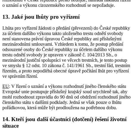
o uznání a výkonu cizozemského rozhodnutí se nepožaduje.
13. Jaké jsou lhůty pro vyřízení
Lhůta pro vyřízení žádosti o předání (převezení) do České republiky
za účelem dalšího výkonu takto uloženého trestu odnětí svobody
není stanovena právní úpravou České republiky ani příslušnými
mezinárodními smlouvami. Vzhledem k tomu, že postup předání
odsouzené osoby do České republiky za účelem dalšího výkonu
trestu odnětí svobody je upraven v zákoně č. 104/2013 Sb., o
mezinárodní justiční spolupráci ve věcech trestních, je tento postup
ve smyslu § 12 odst. 10 zákona č. 141/1961 Sb., trestní řád, trestním
řízením, a proto nepodléhá obecné úpravě počítání lhůt pro vyřízení
ve správním řízení.
EU
: V řízení o uznání a výkonu rozhodnutí jiného členského státu
Evropské unie postupuje příslušný krajský soud urychleně tak, aby
mohl rozhodnout zpravidla do 90 dnů od obdržení rozhodnutí jiného
členského státu s dalšími podklady. Jedná se však pouze o lhůtu
pořádkovou, která může být prodloužena na potřebnou dobu.
14. Kteří jsou další účastníci (dotčení) řešení životní
situace