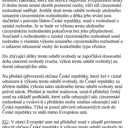
trestního zákoníku, který mu nejvíce odpovídá. Přizpůsobení délky
či druhu trestu nesmí zhoršit postavení osoby, vůči níž cizozemské
rozhodnutí směřuje. Jestliže druh trestu odnětí svobody uloženého
uznaným cizozemským rozhodnutím a délka jeho trvání jsou
slučitelné s právním řádem České republiky, soud v rozhodnutí o
uznání rozhodne, že se bude ve výkonu trestu uloženého
cizozemským rozhodnutím pokračovat bez jeho přizpůsobení.
Současně s rozhodnutím o uznání cizozemského rozhodnutí soud
rozhodne o vlastním výkonu uznaného cizozemského rozhodnutí a
o zařazení odsouzené osoby do konkrétního typu věznice.
Do zbývající délky trestu odnětí svobody se započítává dosavadní
doba omezení svobody (vazba, výkon trestu odnětí svobody) na
území odsuzujícího státu.
Na předání (převezení) občana České republiky, který byl v cizině
odsouzen k výkonu trestu odnětí svobody, do České republiky za
účelem dalšího výkonu takto uloženého trestu odnětí svobody není
právní nárok. Předání je možné realizovat, uzná-li příslušný český
soud na základě podkladů, které zašle odsuzující stát, cizozemské
rozhodnutí a vysloví-li s předáním osoby souhlas odsuzující stát i
Česká republika. Týká se pouze převzetí odsouzených osob do
České republiky ze států mimo Evropskou unii.
EU
: V rámci Evropské unie má příslušný soud v zásadě povinnost
převzít občana České republiky k výkonu trestu odnětí svobody do