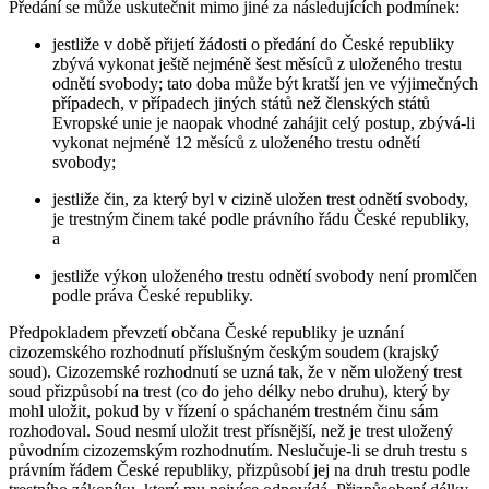
Předání se může uskutečnit mimo jiné za následujících podmínek:
jestliže v době přijetí žádosti o předání do České republiky
zbývá vykonat ještě nejméně šest měsíců z uloženého trestu
odnětí svobody; tato doba může být kratší jen ve výjimečných
případech, v případech jiných států než členských států
Evropské unie je naopak vhodné zahájit celý postup, zbývá-li
vykonat nejméně 12 měsíců z uloženého trestu odnětí
svobody;
jestliže čin, za který byl v cizině uložen trest odnětí svobody,
je trestným činem také podle právního řádu České republiky,
a
jestliže výkon uloženého trestu odnětí svobody není promlčen
podle práva České republiky.
Předpokladem převzetí občana České republiky je uznání
cizozemského rozhodnutí příslušným českým soudem (krajský
soud). Cizozemské rozhodnutí se uzná tak, že v něm uložený trest
soud přizpůsobí na trest (co do jeho délky nebo druhu), který by
mohl uložit, pokud by v řízení o spáchaném trestném činu sám
rozhodoval. Soud nesmí uložit trest přísnější, než je trest uložený
původním cizozemským rozhodnutím. Neslučuje-li se druh trestu s
právním řádem České republiky, přizpůsobí jej na druh trestu podle