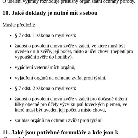
O udělení výjimky rozhoduje příslušný orgán státní ochrany přírody.
10. Jaké doklady je nutné mít s sebou
Musíte předložit:
§ 7 odst. 1 zákona o myslivosti:
žádost o povolení chovu zvěře v zajetí, ve které musí být
uveden druh zvěře, její počet, místo a účel chovu (neplatí pro
vypouštění zvěře do honitby),
vyjádření veterinárních orgánů,
vyjádření orgánů na ochranu zvířat proti týrání.
§ 7 odst. 2 zákona o myslivosti:
žádost o povolení chovu zvěře v zajetí pro dočasné držení
lišky obecné pro účely výcviku psů loveckých plemen, ve
které musí být uveden její počet a místo chovu,
souhlas orgánů na ochranu zvířat proti týrání.
11. Jaké jsou potřebné formuláře a kde jsou k