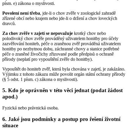
písm. e) zákona o myslivosti.
Povolení není třeba
, jde-li o chov zvěře v zoologické zahradě
zřízené obcí nebo krajem nebo jde-li o držení a chov loveckých
dravců.
Za chov zvěře v zajetí se nepovažuje
krotký chov nebo
polodivoký chov zvěře prováděný uživatelem honitby pro účely
zazvěřování honiteb, péče o zraněnou zvěř prováděná uživatelem
honitby po nezbytnou dobu, záchranné chovy a stanice potřebné
péče o zraněné živočichy zřizované podle předpisů o ochraně
přírody (neplatí pro vypouštění zvěře do honitby).
Vypouštět do honiteb zvěř, která byla chována v zajetí, je zakázáno.
Výjimku z tohoto zákazu může povolit orgán státní ochrany přírody
(§ 5 odst. 1 písm. c) zákona o myslivosti).
5. Kdo je oprávněn v této věci jednat (podat žádost
apod.)
Fyzická nebo právnická osoba.
6. Jaké jsou podmínky a postup pro řešení životní
situace