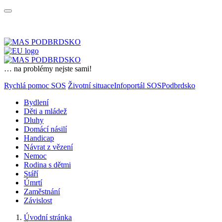
… na problémy nejste sami!
Rychlá pomoc SOS
Životní situace
Infoportál SOSPodbrdsko
Bydlení
Děti a mládež
Dluhy
Domácí násilí
Handicap
Návrat z vězení
Nemoc
Rodina s dětmi
Stáří
Úmrtí
Zaměstnání
Závislost
Úvodní stránka