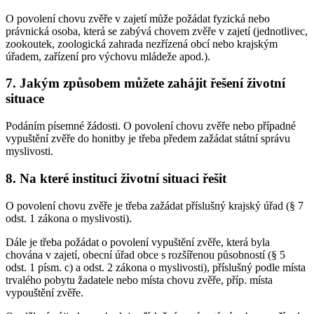
O povolení chovu zvěře v zajetí může požádat fyzická nebo
právnická osoba, která se zabývá chovem zvěře v zajetí (jednotlivec,
zookoutek, zoologická zahrada nezřízená obcí nebo krajským
úřadem, zařízení pro výchovu mládeže apod.).
7. Jakým způsobem můžete zahájit řešení životní
situace
Podáním písemné žádosti. O povolení chovu zvěře nebo případné
vypuštění zvěře do honitby je třeba předem zažádat státní správu
myslivosti.
8. Na které instituci životní situaci řešit
O povolení chovu zvěře je třeba zažádat příslušný krajský úřad (§ 7
odst. 1 zákona o myslivosti).
Dále je třeba požádat o povolení vypuštění zvěře, která byla
chována v zajetí, obecní úřad obce s rozšířenou působností (§ 5
odst. 1 písm. c) a odst. 2 zákona o myslivosti), příslušný podle místa
trvalého pobytu žadatele nebo místa chovu zvěře, příp. místa
vypouštění zvěře.