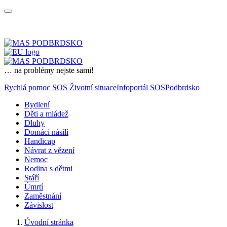
… na problémy nejste sami!
Rychlá pomoc SOS
Životní situace
Infoportál SOSPodbrdsko
Bydlení
Děti a mládež
Dluhy
Domácí násilí
Handicap
Návrat z vězení
Nemoc
Rodina s dětmi
Stáří
Úmrtí
Zaměstnání
Závislost
Úvodní stránka