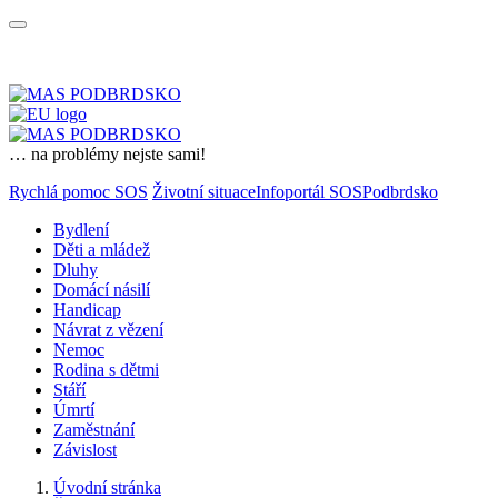
… na problémy nejste sami!
Rychlá pomoc SOS
Životní situace
Infoportál SOSPodbrdsko
Bydlení
Děti a mládež
Dluhy
Domácí násilí
Handicap
Návrat z vězení
Nemoc
Rodina s dětmi
Stáří
Úmrtí
Zaměstnání
Závislost
Úvodní stránka