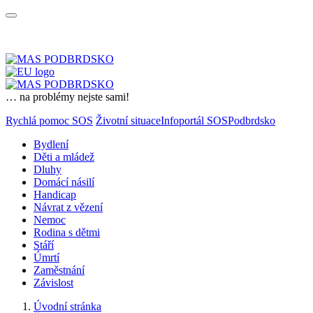
… na problémy nejste sami!
Rychlá pomoc SOS
Životní situace
Infoportál SOSPodbrdsko
Bydlení
Děti a mládež
Dluhy
Domácí násilí
Handicap
Návrat z vězení
Nemoc
Rodina s dětmi
Stáří
Úmrtí
Zaměstnání
Závislost
Úvodní stránka