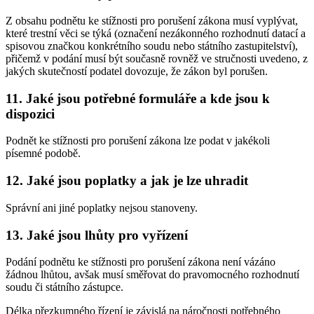
Z obsahu podnětu ke stížnosti pro porušení zákona musí vyplývat,
které trestní věci se týká (označení nezákonného rozhodnutí datací a
spisovou značkou konkrétního soudu nebo státního zastupitelství),
přičemž v podání musí být současně rovněž ve stručnosti uvedeno, z
jakých skutečností podatel dovozuje, že zákon byl porušen.
11. Jaké jsou potřebné formuláře a kde jsou k
dispozici
Podnět ke stížnosti pro porušení zákona lze podat v jakékoli
písemné podobě.
12. Jaké jsou poplatky a jak je lze uhradit
Správní ani jiné poplatky nejsou stanoveny.
13. Jaké jsou lhůty pro vyřízení
Podání podnětu ke stížnosti pro porušení zákona není vázáno
žádnou lhůtou, avšak musí směřovat do pravomocného rozhodnutí
soudu či státního zástupce.
Délka přezkumného řízení je závislá na náročnosti potřebného