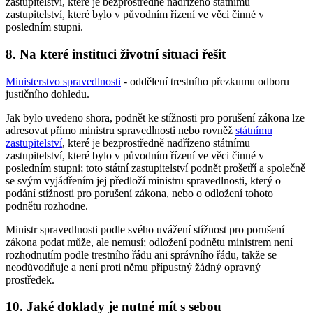
zastupitelství, které je bezprostředně nadřízeno státnímu
zastupitelství, které bylo v původním řízení ve věci činné v
posledním stupni.
8. Na které instituci životní situaci řešit
Ministerstvo spravedlnosti
- oddělení trestního přezkumu odboru
justičního dohledu.
Jak bylo uvedeno shora, podnět ke stížnosti pro porušení zákona lze
adresovat přímo ministru spravedlnosti nebo rovněž
státnímu
zastupitelství
, které je bezprostředně nadřízeno státnímu
zastupitelství, které bylo v původním řízení ve věci činné v
posledním stupni; toto státní zastupitelství podnět prošetří a společně
se svým vyjádřením jej předloží ministru spravedlnosti, který o
podání stížnosti pro porušení zákona, nebo o odložení tohoto
podnětu rozhodne.
Ministr spravedlnosti podle svého uvážení stížnost pro porušení
zákona podat může, ale nemusí; odložení podnětu ministrem není
rozhodnutím podle trestního řádu ani správního řádu, takže se
neodůvodňuje a není proti němu přípustný žádný opravný
prostředek.
10. Jaké doklady je nutné mít s sebou