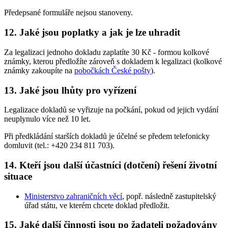
Předepsané formuláře nejsou stanoveny.
12. Jaké jsou poplatky a jak je lze uhradit
Za legalizaci jednoho dokladu zaplatíte 30 Kč - formou kolkové
známky, kterou předložíte zároveň s dokladem k legalizaci (kolkové
známky zakoupíte na
pobočkách České pošty
).
13. Jaké jsou lhůty pro vyřízení
Legalizace dokladů se vyřizuje na počkání, pokud od jejich vydání
neuplynulo více než 10 let.
Při předkládání starších dokladů je účelné se předem telefonicky
domluvit (tel.: +420 234 811 703).
14. Kteří jsou další účastníci (dotčení) řešení životní
situace
Ministerstvo zahraničních věcí
, popř. následně zastupitelský
úřad státu, ve kterém chcete doklad předložit.
15. Jaké další činnosti jsou po žadateli požadovány