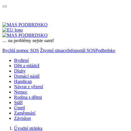
… na problémy nejste sami!
Rychlá pomoc SOS
Životní situace
Infoportál SOSPodbrdsko
Bydlení
Děti a mládež
Dluhy
Domácí násilí
Handicap
Návrat z vězení
Nemoc
Rodina s dětmi
Stáří
Úmrtí
Zaměstnání
Závislost
Úvodní stránka