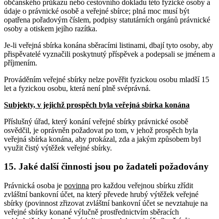
občanského průkazu nebo cestovního dokladu této fyzické osoby a
údaje o právnické osobě a veřejné sbírce; plná moc musí být
opatřena pořadovým číslem, podpisy statutárních orgánů právnické
osoby a otiskem jejího razítka.
Je-li veřejná sbírka konána sběracími listinami, dbají tyto osoby, aby
přispěvatelé vyznačili poskytnutý příspěvek a podepsali se jménem a
příjmením.
Prováděním veřejné sbírky nelze pověřit fyzickou osobu mladší 15
let a fyzickou osobu, která není plně svéprávná.
Subjekty, v jejichž prospěch byla veřejná sbírka konána
Příslušný úřad, který konání veřejné sbírky právnické osobě
osvědčil, je oprávněn požadovat po tom, v jehož prospěch byla
veřejná sbírka konána, aby prokázal, zda a jakým způsobem byl
využit čistý výtěžek veřejné sbírky.
15. Jaké další činnosti jsou po žadateli požadovány
Právnická osoba je
povinna
pro každou veřejnou sbírku zřídit
zvláštní bankovní účet, na který převede hrubý výtěžek veřejné
sbírky (povinnost zřizovat zvláštní bankovní účet se nevztahuje na
veřejné sbírky konané výlučně prostřednictvím sběracích