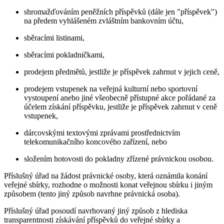
shromažďováním peněžních příspěvků (dále jen "příspěvek")
na předem vyhlášeném zvláštním bankovním účtu,
sběracími listinami,
sběracími pokladničkami,
prodejem předmětů, jestliže je příspěvek zahrnut v jejich ceně,
prodejem vstupenek na veřejná kulturní nebo sportovní
vystoupení anebo jiné všeobecně přístupné akce pořádané za
účelem získání příspěvku, jestliže je příspěvek zahrnut v ceně
vstupenek,
dárcovskými textovými zprávami prostřednictvím
telekomunikačního koncového zařízení, nebo
složením hotovosti do pokladny zřízené právnickou osobou.
Příslušný úřad na žádost právnické osoby, která oznámila konání
veřejné sbírky, rozhodne o možnosti konat veřejnou sbírku i jiným
způsobem (tento jiný způsob navrhne právnická osoba).
Příslušný úřad posoudí navrhovaný jiný způsob z hlediska
transparentnosti získávání příspěvků do veřejné sbírky a