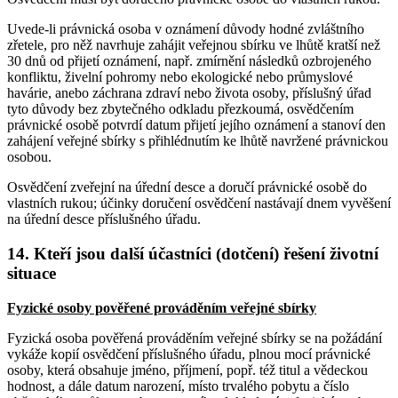
Uvede-li právnická osoba v oznámení důvody hodné zvláštního
zřetele, pro něž navrhuje zahájit veřejnou sbírku ve lhůtě kratší než
30 dnů od přijetí oznámení, např. zmírnění následků ozbrojeného
konfliktu, živelní pohromy nebo ekologické nebo průmyslové
havárie, anebo záchrana zdraví nebo života osoby, příslušný úřad
tyto důvody bez zbytečného odkladu přezkoumá, osvědčením
právnické osobě potvrdí datum přijetí jejího oznámení a stanoví den
zahájení veřejné sbírky s přihlédnutím ke lhůtě navržené právnickou
osobou.
Osvědčení zveřejní na úřední desce a doručí právnické osobě do
vlastních rukou; účinky doručení osvědčení nastávají dnem vyvěšení
na úřední desce příslušného úřadu.
14. Kteří jsou další účastníci (dotčení) řešení životní
situace
Fyzické osoby pověřené prováděním veřejné sbírky
Fyzická osoba pověřená prováděním veřejné sbírky se na požádání
vykáže kopií osvědčení příslušného úřadu, plnou mocí právnické
osoby, která obsahuje jméno, příjmení, popř. též titul a vědeckou
hodnost, a dále datum narození, místo trvalého pobytu a číslo