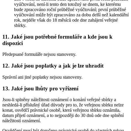
vyúčtování, není-li tento den totožný se dnem, ke kterému
bude zpracováno roční průběžné vyúčtování; první průběžné
vyúčtování může být zpracováno za dobu delší než kalendářní
rok, nejdéle však do 18 měsíců ode dne zahájení veřejné
sbírky.
11. Jaké jsou potřebné formuláře a kde jsou k
dispozici
Předepsané formuláře nejsou stanoveny.
12. Jaké jsou poplatky a jak je lze uhradit
Správní ani jiné poplatky nejsou stanoveny.
13. Jaké jsou lhůty pro vyřízení
Jsou-li splněny náležitosti oznámení o konání veřejné sbírky a
neshledá-li příslušný úřad důvody pro to, že veřejnou sbírku nelze
konat, osvědčí právnické osobě, která veřejnou sbírku oznámila,
datum přijetí oznámení, a to nejpozději do 30 dnů ode dne splnění
náležitostí oznámení.
Osvědčení musí být doručeno právnické osobě do vlastních rukou.