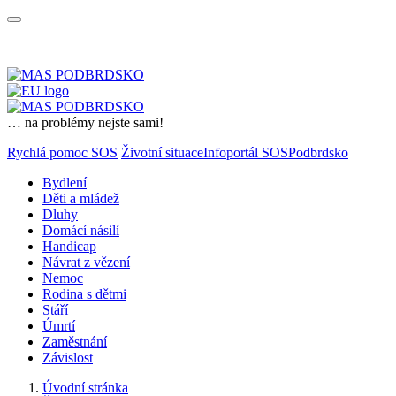
… na problémy nejste sami!
Rychlá pomoc SOS
Životní situace
Infoportál SOSPodbrdsko
Bydlení
Děti a mládež
Dluhy
Domácí násilí
Handicap
Návrat z vězení
Nemoc
Rodina s dětmi
Stáří
Úmrtí
Zaměstnání
Závislost
Úvodní stránka