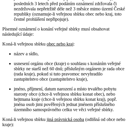
posledních 3 letech před podáním oznámení zdržovala či
nezdržovala nepřetržitě déle než 3 měsíce mimo území České
republiky (oznamuje-li veřejnou sbírku obec nebo kraj, toto
čestné prohlášení nepřipojuje).
Písemné oznámení o konání veřejné sbírky musí obsahovat
následující údaje:
Koná-li veřejnou sbírku
obec nebo kraj
:
název a sídlo,
usnesení orgánu obce (kraje) o souhlasu s konáním veřejné
sbírky ne starší než 60 dnů; příslušným orgánem je rada obce
(rada kraje), pokud si tuto pravomoc nevyhradilo
zastupitelstvo obce (zastupitelstvo kraje),
jméno, příjmení, datum narození a místo trvalého pobytu
starosty obce (chce-li veřejnou sbírku konat obec), nebo
hejtmana kraje (chce-li veřejnou sbírku konat kraj), popř.
jména osob jimi pověřených jednat jménem příslušného
územního samosprávného celku ve věci veřejné sbírky.
Koná-li veřejnou sbírku
jiná právnická osoba
(odlišná od obce nebo
kraje):