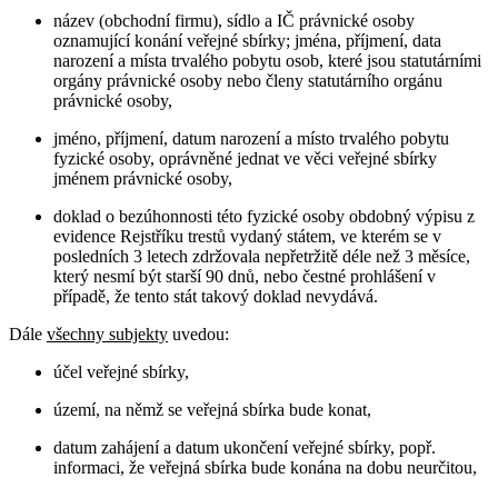
název (obchodní firmu), sídlo a IČ právnické osoby
oznamující konání veřejné sbírky; jména, příjmení, data
narození a místa trvalého pobytu osob, které jsou statutárními
orgány právnické osoby nebo členy statutárního orgánu
právnické osoby,
jméno, příjmení, datum narození a místo trvalého pobytu
fyzické osoby, oprávněné jednat ve věci veřejné sbírky
jménem právnické osoby,
doklad o bezúhonnosti této fyzické osoby obdobný výpisu z
evidence Rejstříku trestů vydaný státem, ve kterém se v
posledních 3 letech zdržovala nepřetržitě déle než 3 měsíce,
který nesmí být starší 90 dnů, nebo čestné prohlášení v
případě, že tento stát takový doklad nevydává.
Dále
všechny subjekty
uvedou:
účel veřejné sbírky,
území, na němž se veřejná sbírka bude konat,
datum zahájení a datum ukončení veřejné sbírky, popř.
informaci, že veřejná sbírka bude konána na dobu neurčitou,