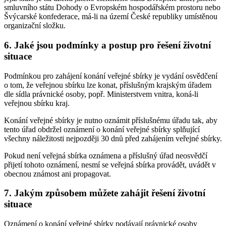
smluvního státu Dohody o Evropském hospodářském prostoru nebo
Švýcarské konfederace, má-li na území České republiky umístěnou
organizační složku.
6. Jaké jsou podmínky a postup pro řešení životní
situace
Podmínkou pro zahájení konání veřejné sbírky je vydání osvědčení
o tom, že veřejnou sbírku lze konat, příslušným krajským úřadem
dle sídla právnické osoby, popř. Ministerstvem vnitra, koná-li
veřejnou sbírku kraj.
Konání veřejné sbírky je nutno oznámit příslušnému úřadu tak, aby
tento úřad obdržel oznámení o konání veřejné sbírky splňující
všechny náležitosti nejpozději 30 dnů před zahájením veřejné sbírky.
Pokud není veřejná sbírka oznámena a příslušný úřad neosvědčí
přijetí tohoto oznámení, nesmí se veřejná sbírka provádět, uvádět v
obecnou známost ani propagovat.
7. Jakým způsobem můžete zahájit řešení životní
situace
Oznámení o konání veřejné sbírky podávají právnické osoby