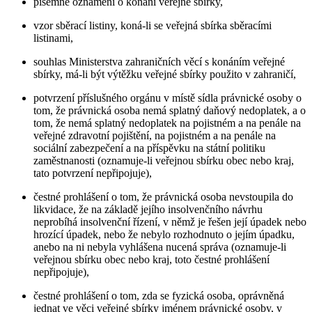
písemné oznámení o konání veřejné sbírky,
vzor sběrací listiny, koná-li se veřejná sbírka sběracími
listinami,
souhlas Ministerstva zahraničních věcí s konáním veřejné
sbírky, má-li být výtěžku veřejné sbírky použito v zahraničí,
potvrzení příslušného orgánu v místě sídla právnické osoby o
tom, že právnická osoba nemá splatný daňový nedoplatek, a o
tom, že nemá splatný nedoplatek na pojistném a na penále na
veřejné zdravotní pojištění, na pojistném a na penále na
sociální zabezpečení a na příspěvku na státní politiku
zaměstnanosti (oznamuje-li veřejnou sbírku obec nebo kraj,
tato potvrzení nepřipojuje),
čestné prohlášení o tom, že právnická osoba nevstoupila do
likvidace, že na základě jejího insolvenčního návrhu
neprobíhá insolvenční řízení, v němž je řešen její úpadek nebo
hrozící úpadek, nebo že nebylo rozhodnuto o jejím úpadku,
anebo na ni nebyla vyhlášena nucená správa (oznamuje-li
veřejnou sbírku obec nebo kraj, toto čestné prohlášení
nepřipojuje),
čestné prohlášení o tom, zda se fyzická osoba, oprávněná
jednat ve věci veřejné sbírky jménem právnické osoby, v