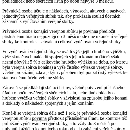
pokladniček nebo sběracích listin po dobu nejvýše 3 měsíců).
Právnická osoba účtuje o nákladech, výnosech, aktivech a pasivech
jednotlivých veřejných sbírek tak, aby prokázala soulad účetních
záznamů s vyúčtováním veřejné sbírky.
Právnická osoba konající veřejnou sbírku je
povinna
předložit
příslušnému úřadu nejpozději do 3 měsíců ode dne ukončení veřejné
sbírky ke kontrole a schválení celkové vyúčtování veřejné sbírky.
Ve vyúčtování veřejné sbírky se uvádí výše jejího hrubého výtěžku,
výše skutečných nákladů spojených s jejím konáním (která však
nesmí převýšit 5 % z celkového hrubého výtěžku za dobu, po kterou
byla veřejná sbírka konána) a výše čistého výtěžku veřejné sbírky,
včetně prokázání, zda a jakým způsobem byl použit čistý výtěžek ke
stanovenému účelu veřejné sbírky.
Zároveň se předkládají sběrací listiny, včetně potvrzení příslušného
úřadu o počtu ověřených sběracích listin, nebo jiné doklady o
hrubém výtěžku veřejné sbírky v závislosti na způsobu jejího konání
a doklady o nákladech spojených s jejím konáním.
Koná-li se veřejná sbírka déle než 1 rok, je právnická osoba konající
veřejnou sbírku
povinna
předložit příslušnému úřadu ke kontrole též
průběžné vyúčtování veřejné sbírky, a to vždy do 3 měsíců po
uplynutí každého jednotlivého roku od data zahájení veřejné sbírky.