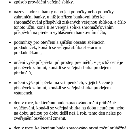
způsob provádění veřejné sbírky,
název a adresu banky nebo její pobočky nebo pobočky
zahraniční banky, u níž je zřízen bankovní účet ke
shromažďování příspěvků získaných veřejnou sbírkou, a číslo
tohoto účtu, koná-li se veřejná sbírka shromažďováním
příspěvků na předem vyhlášeném bankovním účtu,
podmínky pro otevření a zjištění obsahu sběracích
pokladniček, koná-li se veřejná sbírka sběracími
pokladničkami,
určení výše příspěvku při prodeji předmětů, v jejichž ceně je
příspěvek zahrnut, koná-li se veřejná sbírka prodejem
předmětů,
určení výše příspěvku na vstupenkách, v jejichž ceně je
příspěvek zahrnut, koná-li se veřejná sbírka prodejem
vstupenek,
den v roce, ke kterému bude zpracováno roční průběžné
vyúčtování, koná-li se veřejná sbírka na dobu neurčitou nebo
na dobu určitou po dobu delší než 1 rok, tento den nelze po
zveřejnění osvědčení změnit,
den v roce, ke kterému bude zpracováno první roční průběžné