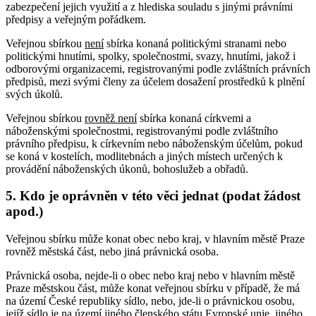
zabezpečení jejich využití a z hlediska souladu s jinými právními
předpisy a veřejným pořádkem.
Veřejnou sbírkou
není
sbírka konaná politickými stranami nebo
politickými hnutími, spolky, společnostmi, svazy, hnutími, jakož i
odborovými organizacemi, registrovanými podle zvláštních právních
předpisů, mezi svými členy za účelem dosažení prostředků k plnění
svých úkolů.
Veřejnou sbírkou
rovněž není
sbírka konaná církvemi a
náboženskými společnostmi, registrovanými podle zvláštního
právního předpisu, k církevním nebo náboženským účelům, pokud
se koná v kostelích, modlitebnách a jiných místech určených k
provádění náboženských úkonů, bohoslužeb a obřadů.
5. Kdo je oprávněn v této věci jednat (podat žádost
apod.)
Veřejnou sbírku může konat obec nebo kraj, v hlavním městě Praze
rovněž městská část, nebo jiná právnická osoba.
Právnická osoba, nejde-li o obec nebo kraj nebo v hlavním městě
Praze městskou část, může konat veřejnou sbírku v případě, že má
na území České republiky sídlo, nebo, jde-li o právnickou osobu,
jejíž sídlo je na území jiného členského státu Evropské unie, jiného