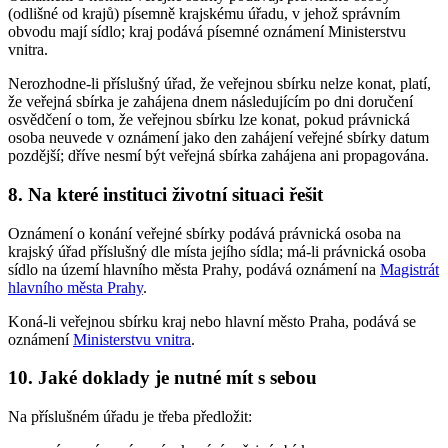
(odlišné od krajů) písemně krajskému úřadu, v jehož správním
obvodu mají sídlo; kraj podává písemné oznámení Ministerstvu
vnitra.
Nerozhodne-li příslušný úřad, že veřejnou sbírku nelze konat, platí,
že veřejná sbírka je zahájena dnem následujícím po dni doručení
osvědčení o tom, že veřejnou sbírku lze konat, pokud právnická
osoba neuvede v oznámení jako den zahájení veřejné sbírky datum
pozdější; dříve nesmí být veřejná sbírka zahájena ani propagována.
8. Na které instituci životní situaci řešit
Oznámení o konání veřejné sbírky podává právnická osoba na
krajský úřad příslušný dle místa jejího sídla; má-li právnická osoba
sídlo na území hlavního města Prahy, podává oznámení na
Magistrát
hlavního města Prahy
.
Koná-li veřejnou sbírku kraj nebo hlavní město Praha, podává se
oznámení
Ministerstvu vnitra
.
10. Jaké doklady je nutné mít s sebou
Na příslušném úřadu je třeba předložit: