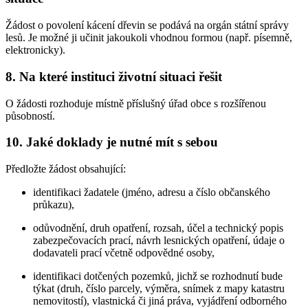
Žádost o povolení kácení dřevin se podává na orgán státní správy
lesů. Je možné ji učinit jakoukoli vhodnou formou (např. písemně,
elektronicky).
8. Na které instituci životní situaci řešit
O žádosti rozhoduje místně příslušný úřad obce s rozšířenou
působností.
10. Jaké doklady je nutné mít s sebou
Předložte žádost obsahující:
identifikaci žadatele (jméno, adresu a číslo občanského
průkazu),
odůvodnění, druh opatření, rozsah, účel a technický popis
zabezpečovacích prací, návrh lesnických opatření, údaje o
dodavateli prací včetně odpovědné osoby,
identifikaci dotčených pozemků, jichž se rozhodnutí bude
týkat (druh, číslo parcely, výměra, snímek z mapy katastru
nemovitostí), vlastnická či jiná práva, vyjádření odborného