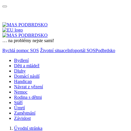
… na problémy nejste sami!
Rychlá pomoc SOS
Životní situace
Infoportál SOSPodbrdsko
Bydlení
Děti a mládež
Dluhy
Domácí násilí
Handicap
Návrat z vězení
Nemoc
Rodina s dětmi
Stáří
Úmrtí
Zaměstnání
Závislost
Úvodní stránka