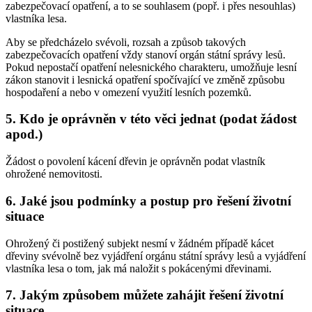
zabezpečovací opatření, a to se souhlasem (popř. i přes nesouhlas)
vlastníka lesa.
Aby se předcházelo svévoli, rozsah a způsob takových
zabezpečovacích opatření vždy stanoví orgán státní správy lesů.
Pokud nepostačí opatření nelesnického charakteru, umožňuje lesní
zákon stanovit i lesnická opatření spočívající ve změně způsobu
hospodaření a nebo v omezení využití lesních pozemků.
5. Kdo je oprávněn v této věci jednat (podat žádost
apod.)
Žádost o povolení kácení dřevin je oprávněn podat vlastník
ohrožené nemovitosti.
6. Jaké jsou podmínky a postup pro řešení životní
situace
Ohrožený či postižený subjekt nesmí v žádném případě kácet
dřeviny svévolně bez vyjádření orgánu státní správy lesů a vyjádření
vlastníka lesa o tom, jak má naložit s pokácenými dřevinami.
7. Jakým způsobem můžete zahájit řešení životní
situace